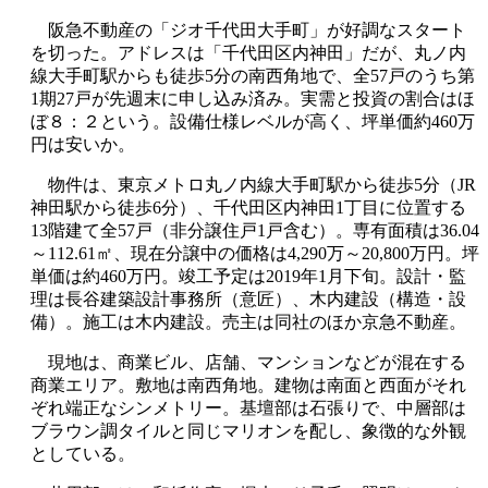
阪急不動産の「ジオ千代田大手町」が好調なスタート
を切った。アドレスは「千代田区内神田」だが、丸ノ内
線大手町駅からも徒歩5分の南西角地で、全57戸のうち第
1期27戸が先週末に申し込み済み。実需と投資の割合はほ
ぼ８：２という。設備仕様レベルが高く、坪単価約460万
円は安いか。
物件は、東京メトロ丸ノ内線大手町駅から徒歩5分（JR
神田駅から徒歩6分）、千代田区内神田1丁目に位置する
13階建て全57戸（非分譲住戸1戸含む）。専有面積は36.04
～112.61㎡、現在分譲中の価格は4,290万～20,800万円。坪
単価は約460万円。竣工予定は2019年1月下旬。設計・監
理は長谷建築設計事務所（意匠）、木内建設（構造・設
備）。施工は木内建設。売主は同社のほか京急不動産。
現地は、商業ビル、店舗、マンションなどが混在する
商業エリア。敷地は南西角地。建物は南面と西面がそれ
ぞれ端正なシンメトリー。基壇部は石張りで、中層部は
ブラウン調タイルと同じマリオンを配し、象徴的な外観
としている。