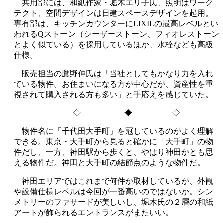
共用部には、和紙作家・堀木エリ子氏、照明はワーク
テクト、空間デザインは日建スペースデザインを起用。
専有部は、キッチンカウンターにLIXILの最高レベルとい
われるQストーン（シーザーストーン、フィオレストーン
とよく似ている）を採用しているほか、水栓なども高級
仕様。
販売担当の鷹野伸氏は「当社としてもかなり力を入れ
ている物件。お住まいになる方が中心だが、資産性を重
視されて購入される方も多い」と手応えを感じていた。
◇ ◆ ◇
物件名に「千代田大手町」を冠しているのがよく理解
できる。東京・大手町から見ると確かに「大手町」の物
件だし、一方、神田駅から歩くと、やはり神田かとも思
える物件だ。神田と大手町の結節点のような物件だ。
神田エリアではこれまで何件か取材しているが、外観
や設備仕様レベルは今回が一番高いのではないか。シン
メトリーのファサードが美しいし、堀木氏の２層の和紙
アートが飾られるエントランスがまたいい。