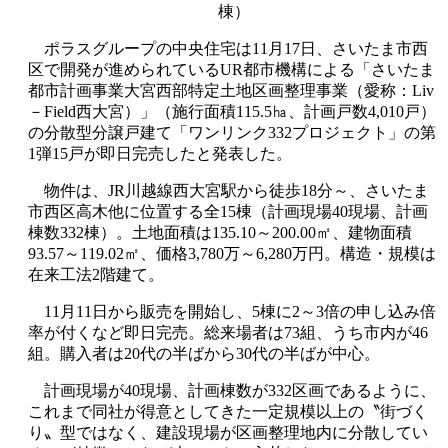
棟）
ポラスグループの中央住宅は11月17日、さいたま市西
区で開発が進められているUR都市機構による「さいたま
都市計画事業大宮西部特定土地区画整理事業（愛称：Liv
－Field西大宮）」（施行面積115.5㏊、計画戸数4,010戸）
の分散型分譲戸建て「ワンリンク332プロジェクト」の第
1弾15戸が即日完売したと発表した。
物件は、JR川越線西大宮駅から徒歩18分～、さいたま
市西区高木他に位置する全15棟（計画現場40現場、計画
棟数332棟）。土地面積は135.10～200.00㎡、建物面積
93.57～119.02㎡、価格3,780万～6,280万円。構造・規模は
在来工法2階建て。
11月11日から販売を開始し、5棟に2～3倍の申し込み倍
率が付くなど即日完売。総来場者は73組、うち市内が46
組。購入者は20代の半ばから30代の半ばが中心。
計画現場が40現場、計画棟数が332区画であるように、
これまで同社が得意としてきた一定規模以上の〝街づく
り〟型ではなく、建設現場が区画整理地内に分散してい