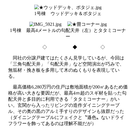
1号棟 ウッドデッキ＆ポタジェ
1号棟 最高4メートルの勾配天井（左）とタタミコーナ
ー
◇ ◆ ◇
同社の分譲戸建てはたくさん見学しているが、今回は
「三角勾配天井」「勾配天井」など空間演出が巧みで、
無垢材・挽き板を多用して木のぬくもりを表現してい
る。
最高価格6,280万円の住戸は敷地面積が200㎡あるため価
格が高い大きな要因だが、最高4ｍ超のスギ材を貼った勾
配天井と多目的に利用できる「タタミコーナー」がい
い。玄関から入ったリビングの造作ダイニングテーブ
ル、その奥の黒のアルミ手すりのデザインも抜群だった
（ダイニングテーブルにフェイクと〝遜色〟ないドライ
フラワーを飾ってあるのは理解不能だが）