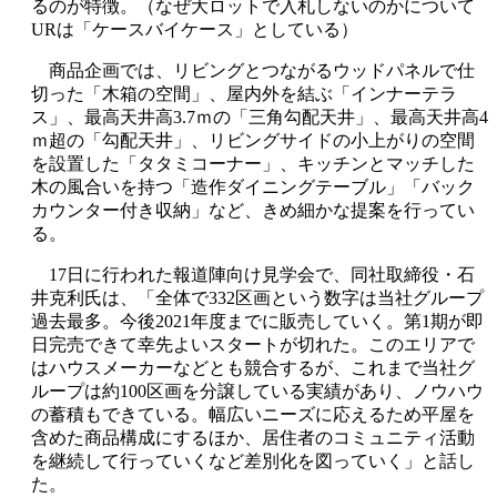
るのが特徴。（なぜ大ロットで入札しないのかについて
URは「ケースバイケース」としている）
商品企画では、リビングとつながるウッドパネルで仕
切った「木箱の空間」、屋内外を結ぶ「インナーテラ
ス」、最高天井高3.7ｍの「三角勾配天井」、最高天井高4
ｍ超の「勾配天井」、リビングサイドの小上がりの空間
を設置した「タタミコーナー」、キッチンとマッチした
木の風合いを持つ「造作ダイニングテーブル」「バック
カウンター付き収納」など、きめ細かな提案を行ってい
る。
17日に行われた報道陣向け見学会で、同社取締役・石
井克利氏は、「全体で332区画という数字は当社グループ
過去最多。今後2021年度までに販売していく。第1期が即
日完売できて幸先よいスタートが切れた。このエリアで
はハウスメーカーなどとも競合するが、これまで当社グ
ループは約100区画を分譲している実績があり、ノウハウ
の蓄積もできている。幅広いニーズに応えるため平屋を
含めた商品構成にするほか、居住者のコミュニティ活動
を継続して行っていくなど差別化を図っていく」と話し
た。