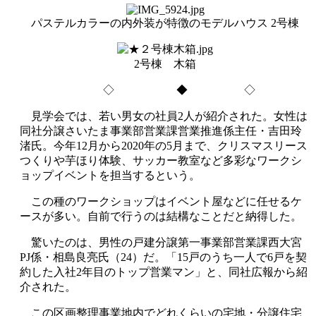
パステルカラーの内外装が特徴のモデルハウス 2号棟
2号棟 木箱
◇ ◆ ◇
見学会では、若い男女の社員2人が紹介された。女性は
同社分譲さいたま事業部営業課営業推進係主任・吉田玲
渚氏。今年12月から2020年の5月まで、クリスマスリース
つくりや芋ほり体験、サッカー教室など多彩なワークシ
ョップイベントを担当するという。
この種のワークショップはイベント屋などに任せるケ
ースが多い。自前で行うのは結構なことだと納得した。
驚いたのは、男性の戸建分譲第一事業部営業課西大宮
PJ係・相島良亮氏（24）だ。「15戸のうち一人で6戸を契
約した入社2年目のトップ営業マン」と、同社広報から紹
介された。
この区画整理事業地内でどれくらいの宅地・分譲住宅