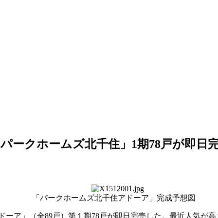
パークホームズ北千住」1期78戸が即日
「パークホームズ北千住アドーア」完成予想図
ーア」（全89戸）第１期78戸が即日完売した。最近人気が