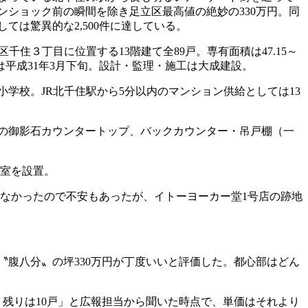
ショック前の瞬間を除き足立区最高値の絶妙の330万円。同
は驚異的な2,500件に達している。
３丁目に位置する13階建て全89戸。専有面積は47.15～
竣工予定は平成31年3月下旬。設計・監理・施工は大成建設。
校。JR北千住駅から5分以内のマンション供給としては13
台の御影石カウンタートップ、バックカウンター・吊戸棚（一
和室を設置。
どなかったので不安もあったが、イトーヨーカー堂1号店の跡地
腹八分〟の坪330万円が丁度いいと評価した。都心部はどん
う残りは10戸」と広報担当から聞いた時点で、単価はそれより