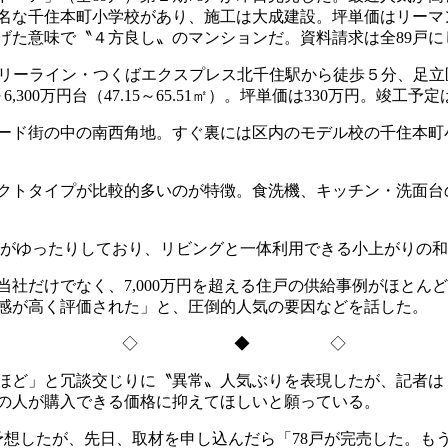
名な千住本町小学校があり、施工は大成建設。坪単価はリーマン
た意味で〝４方良し〟のマンションだ。資料請求は全89戸にして
ーライン・つくばエクスプレス北千住駅から徒歩５分、足立区千住
～6,300万円台（47.15～65.51㎡）。坪単価は330万円。
ド街の中の南西角地。すぐ裏には区内のモデル校の千住本町小学
ンパクトタイプが比較的多いのが特徴。食洗機、キッチン・洗面
ルがゆったりしており、リビングと一体利用できる小上がりの
社だけでなく、7,000万円を超える住戸の供給事例がほとん
感が高く評価された」と、圧倒的人気の要因などを話した。
◇ ◆ ◇
ど」と冗談交じりに〝異常〟人気ぶりを表現したが、記者は〝
の人が購入できる価格に抑えてほしいと願っている。
想したが、先日、取材を申し込んだら「78戸が完売した。も