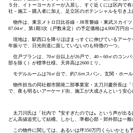
５分、イトーヨーカドーが入居し、すぐ近くには区内で有
社－施工－購入者に加え、足立区のポテンシャルを引き上げ
物件は、東京メトロ日比谷線・JR常磐線・東武スカイツリ
87.04㎡、第1期3次（戸数未定）の予定価格は4,900万円台
現地は、駅西口を降りほぼまっすぐに伸びているアーケー
年振りで、日光街道に面していないのも特徴の一つ。
住戸プランは、70㎡台以上が26戸で、40～60㎡のコ
部を除く）が標準仕様。天井高は2600ミリ。
モデルルームは76㎡台で、約7.6ｍスパン。玄関・ホー
物件担当の同社都市開発二部事業室・太刀川慶所長は「当
で、夜も明るいアーケード街、施工が大成さんという安心
太刀川氏は「社内で〝安すぎたのでは〟という声が出るほ
どん高値追究して結構。しかし、準都心部・郊外部は一般
この物件に関しては、あるいは坪350万円くらいかとも予