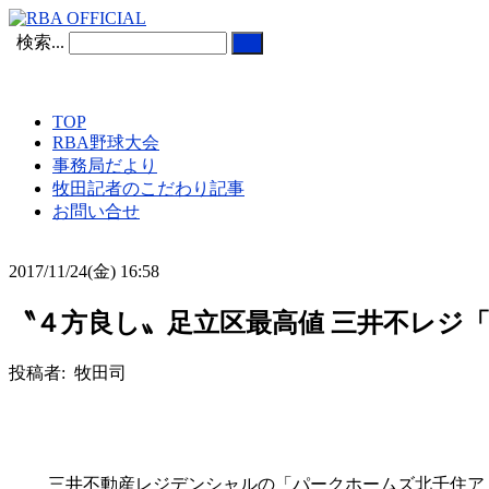
検索...
TOP
RBA野球大会
事務局だより
牧田記者のこだわり記事
お問い合せ
2017/11/24(金) 16:58
〝４方良し〟足立区最高値 三井不レジ「
投稿者: 牧田司
三井不動産レジデンシャルの「パークホームズ北千住アド