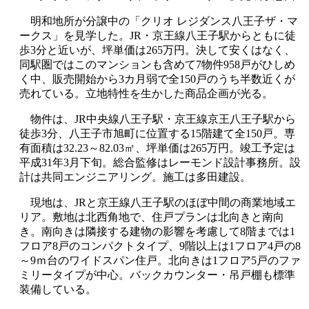
明和地所が分譲中の「クリオ レジダンス八王子ザ・マ
ークス」を見学した。JR・京王線八王子駅からともに徒
歩3分と近いが、坪単価は265万円。決して安くはなく、
同駅圏ではこのマンションも含めて7物件958戸がひしめ
く中、販売開始から3カ月弱で全150戸のうち半数近くが
売れている。立地特性を生かした商品企画が光る。
物件は、JR中央線八王子駅・京王線京王八王子駅から
徒歩3分、八王子市旭町に位置する15階建て全150戸。専
有面積は32.23～82.03㎡、坪単価は265万円。竣工予定は
平成31年3月下旬。総合監修はレーモンド設計事務所。設
計は共同エンジニアリング。施工は多田建設。
現地は、JRと京王線八王子駅のほぼ中間の商業地域エ
リア。敷地は北西角地で、住戸プランは北向きと南向
き。南向きは隣接する建物の影響を考慮して8階までは1
フロア8戸のコンパクトタイプ、9階以上は1フロア4戸の8
～9ｍ台のワイドスパン住戸。北向きは1フロア5戸のファ
ミリータイプが中心。バックカウンター・吊戸棚も標準
装備している。