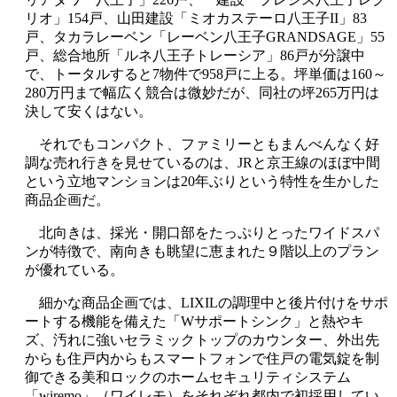
リオ」154戸、山田建設「ミオカステーロ八王子II」83
戸、タカラレーベン「レーベン八王子GRANDSAGE」55
戸、総合地所「ルネ八王子トレーシア」86戸が分譲中
で、トータルすると7物件で958戸に上る。坪単価は160～
280万円まで幅広く競合は微妙だが、同社の坪265万円は
決して安くはない。
それでもコンパクト、ファミリーともまんべんなく好
調な売れ行きを見せているのは、JRと京王線のほぼ中間
という立地マンションは20年ぶりという特性を生かした
商品企画だ。
北向きは、採光・開口部をたっぷりとったワイドスパ
ンが特徴で、南向きも眺望に恵まれた９階以上のプラン
が優れている。
細かな商品企画では、LIXILの調理中と後片付けをサポ
ートする機能を備えた「Wサポートシンク」と熱やキ
ズ、汚れに強いセラミックトップのカウンター、外出先
からも住戸内からもスマートフォンで住戸の電気錠を制
御できる美和ロックのホームセキュリティシステム
「wiremo」（ワイレモ）をそれぞれ都内で初採用してい