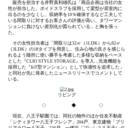
販売を担当する井野真利雄氏は「商品企画は当社の女
性が担当した。ボイドスラブを採用して梁型が居室内に
出るのを少なくし、収納率を10％確保するなど工夫して
いる間取りに対するお客さんの評価が高い。タワーマン
ションに負けない差別化が図られている」と胸を張っ
た。
その女性担当者は「間取りは32㎡（1LDK）から82㎡
（3LDK）の18タイプを用意し、住み心地の良さを感じら
れるよう随所に使い勝手を考慮した多様な収納をベース
とした『CLIO STYLE STORAGE』を導入…先進機能を
採用した『IoT型マンション』として快適性を追求した」
と同社が先に発表したニュースリリースでコメントして
いる。
リビング
◇ ◆ ◇
現在、八王子駅圏では、同社の物件のほか住友不動産
「シティタワー八王子フレシア」204戸、東京建物「ブリ
リアタワー八王子」226戸、一建設「プレシス八王子レグ