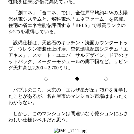
性能を従来比2倍に高めている。
「創エネ」「畜エネ」では、全住戸平均約4kWの太陽
光発電システムと、燃料電池「エネファーム」を搭載。
住宅の省エネ性能を評価する「BELS」で最高ランクの
☆5つを獲得している。
設備仕様は、天然石のキッチン・洗面カウンタートッ
プ、ウレタン塗装仕上げ扉、空気環境配慮システム「エ
アキス」、スマート・ユニバーサルデザイン、ドアのセ
ットバック、メーターモジュールの廊下幅など。リビン
グ天井高は2,200～2,700ミリ。
◇ ◆ ◇
バブルのころ、大京の「エルザ星が丘」78戸を見学し
たことがあるが、名古屋市のマンション市場はまったく
わからない。
しかし、このマンションは間違いなく億ションにふさ
わしい仕様レベルだと思う。