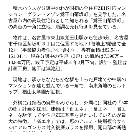
積水ハウスが分譲中のわが国初の全住戸ZEH対応マン
ション「グランドメゾン覚王山菊坂町」を見学した。名
古屋市内の高級住宅街として知られる「覚王山菊坂町」
の高台の一角に立地。順調な売れ行きを見せている。
物件は、名古屋市東山線覚王山駅から徒歩6分、名古屋
市千種区菊坂町３丁目に位置する地下1階地上3階建て全
12戸（事業協力者住戸4戸含む）。専有面積は82.54～
151.84㎡、現在分譲中の住戸（3戸）の価格は7,390万～
13,880万円。竣工予定は平成31年2月下旬。設計・監理は
計画工房。施工は鴻池組。
現地は、駅からなだらかな坂を上った戸建てや中層の
マンションが建ち並んでいる一角で、南東角地のヒルト
ップ。椙山女学園が近接。
外構には錆石の擁壁をめぐらし、外周には同社の「5本
の樹」計画を採用。建物は「創エネ」「畜エネ」「省エ
ネ」を駆使して全住戸ZEH基準を見たいしているのが最
大の特徴。「省エネ」では、窓のアルミ・樹脂複合サッ
シにアルゴンガス封入複層ガラスを採用、開口部の断熱