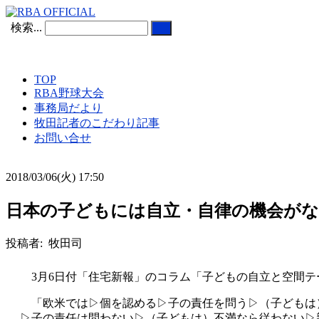
検索...
TOP
RBA野球大会
事務局だより
牧田記者のこだわり記事
お問い合せ
2018/03/06(火) 17:50
日本の子どもには自立・自律の機会がな
投稿者: 牧田司
3月6日付「住宅新報」のコラム「子どもの自立と空間テ
「欧米では▷個を認める▷子の責任を問う▷（子どもは
▷子の責任は問わない▷（子どもは）不満なら従わない▷