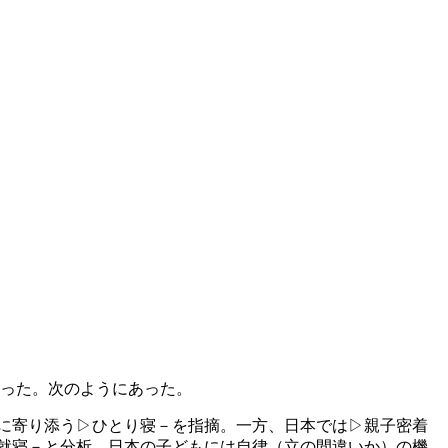
なった。次のようにあった。
に寄り添う▷ひとり寝－を指摘。一方、日本では▷親子密着
就寝－と分析。日本の子どもには自律（立の間違いか）の機