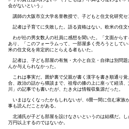
会がないという」
講師の大阪市立大学名誉教授で、子どもと住文化研究セ
記者は子育てに失敗した。語る資格はない。欧米の住文
わが社の男女数人の社員に感想を聞いた。「文面からす
あり、「このフォーラムって、一部屋多く売ろうとしてい
米の住文化を肯定的にとらえる者もいた。
記者は、子ども部屋の有無・大小と自立・自律は別問題だ
んか与えられなかった。
これは事実だ。囲炉裏で父親が書く漢字を書き順通り覚
合、政治の話から猥談まで、祖母の膝の上に座って経済、
川」の記事でも書いたが、たき火は情報収集源だった。
いまはなくなったかもしれないが、6畳一間に住む家族が
事も読んだことがある。
北浦氏が子ども部屋を設けなさいというのは結構だ。しか
万円以上するのではないか。