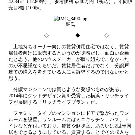
42.34㎡（12.80坪）、参考価格5,240万円（税込）。年間販
売目標は100棟。
堀氏
◇ ◆ ◇
土地持ちオーナー向けの賃貸併用住宅ではなく、賃貸
居住者向けに販売するというのが味噌だし、面白い企画
だと思う。他のハウスメーカーが取り組んでこなかった
のが不思議なくらいだ。賃貸居住者だけでなく、分譲戸
建ての購入を考えている人にも訴求するのではないかと
思う。
分譲マンションでは同じような発想のものがある。
2014年にグッドデザイン賞を受賞した横浜・リッチライ
フが展開する「リッチライフプラン」だ。
ファミリータイプのマンションにドアで繋がったワン
ルームを設置。ワンルームにはミニキッチン、バス、ト
イレなどが付いており、賃貸や趣味室、あるいは2世帯同
居もできるようにしている。賃貸することでその収入を