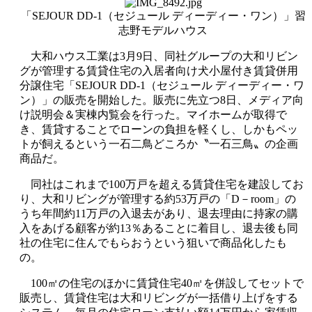
「SEJOUR DD-1（セジュール ディーディー・ワン）」習
志野モデルハウス
大和ハウス工業は3月9日、同社グループの大和リビン
グが管理する賃貸住宅の入居者向け犬小屋付き賃貸併用
分譲住宅「SEJOUR DD-1（セジュール ディーディー・ワ
ン）」の販売を開始した。販売に先立つ8日、メディア向
け説明会＆実棟内覧会を行った。マイホームが取得で
き、賃貸することでローンの負担を軽くし、しかもペッ
トが飼えるという一石二鳥どころか〝一石三鳥〟の企画
商品だ。
同社はこれまで100万戸を超える賃貸住宅を建設してお
り、大和リビングが管理する約53万戸の「D－room」の
うち年間約11万戸の入退去があり、退去理由に持家の購
入をあげる顧客が約13％あることに着目し、退去後も同
社の住宅に住んでもらおうという狙いで商品化したも
の。
100㎡の住宅のほかに賃貸住宅40㎡を併設してセットで
販売し、賃貸住宅は大和リビングが一括借り上げをする