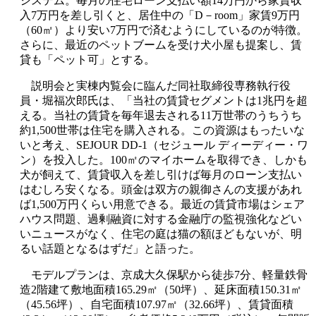
システム。毎月の住宅ローン支払い額14万円から家賃収
入7万円を差し引くと、居住中の「D－room」家賃9万円
（60㎡）より安い7万円で済むようにしているのが特徴。
さらに、最近のペットブームを受け犬小屋も提案し、賃
貸も「ペット可」とする。
説明会と実棟内覧会に臨んだ同社取締役専務執行役
員・堀福次郎氏は、「当社の賃貸セグメントは1兆円を超
える。当社の賃貸を毎年退去される11万世帯のうちうち
約1,500世帯は住宅を購入される。この資源はもったいな
いと考え、SEJOUR DD-1（セジュール ディーディー・ワ
ン）を投入した。100㎡のマイホームを取得でき、しかも
犬が飼えて、賃貸収入を差し引けば毎月のローン支払い
はむしろ安くなる。頭金は双方の親御さんの支援があれ
ば1,500万円くらい用意できる。最近の賃貸市場はシェア
ハウス問題、過剰融資に対する金融庁の監視強化などい
いニュースがなく、住宅の庭は猫の額ほどもないが、明
るい話題となるはずだ」と語った。
モデルプランは、京成大久保駅から徒歩7分、軽量鉄骨
造2階建て敷地面積165.29㎡（50坪）、延床面積150.31㎡
（45.56坪）、自宅面積107.97㎡（32.66坪）、賃貸面積