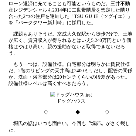
ローン返済に充てることも可能というものだ。三井不動
産レジデンシャルも2014年に二世帯隣居を想定した隣り
合った2つの住戸を連結した「TSU-GU-IE〈ツグイエ〉」
を「パークタワー新川崎」に採用した。
課題もありそうだ。京成大久保駅から徒歩7分で、土地
が広く、賃貸収入が得られるとはいえ5,240万円という価
格はやはり高い。親の援助がないと取得できないだろ
う。
もう一つは、設備仕様。自宅部分は明らかに賃貸仕様
だ。2階のリビングの天井高は2400ミリだし、配管の関係
か、洗面・浴室部分は20センチくらいの段差があった。
設備仕様レベルは高くすべきだろう。
ドッグハウス
◇ ◆ ◇
堀氏の話はいつも面白い。今回も〝堀節〟がさく裂し
た。