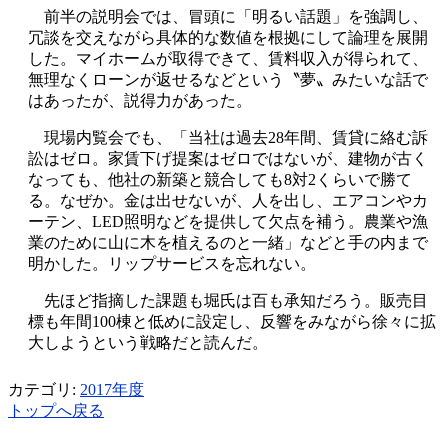
前半の説明会では、冒頭に「明るい話題」を強調し、
冗談を交えながら具体的な数値を根拠にして論理を展開
した。マイホームが取得できて、賃料収入が得られて、
無理なくローンが返せるなどという〝夢〟みたいな話で
はあったが、説得力があった。
現場内覧会でも、「当社は過去28年間、賃貸に絡む訴
訟はゼロ。家賃下げ提案はゼロではないが、建物が古く
なっても、他社の新築と競合しても8対2くらいで勝て
る。なぜか。金は出せないが、人を出し、エアコンやカ
ーテン、LED照明などを提供して欠点を補う。農業や漁
業のために山に木を植えるのと一緒」などと手の内まで
明かした。リップサービスを忘れない。
先ほど指摘した課題も堀氏は百も承知だろう。販売目
標も年間100棟と低めに設定し、反響をみながら徐々に拡
大しようという戦略だと読んだ。
カテゴリ:
2017年度
トップへ戻る