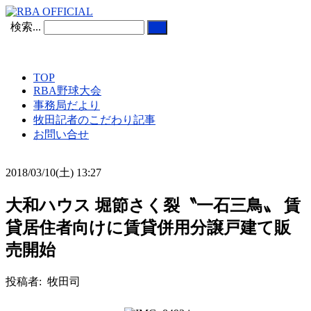
検索...
TOP
RBA野球大会
事務局だより
牧田記者のこだわり記事
お問い合せ
2018/03/10(土) 13:27
大和ハウス 堀節さく裂〝一石三鳥〟 賃
貸居住者向けに賃貸併用分譲戸建て販
売開始
投稿者: 牧田司