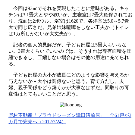
今回は93㎡でそれを実現したことに意味がある。キッ
チンは3.1畳大とやや狭いが、主寝室は7畳大確保されてお
り、洗面は2ボウル、浴室は1620で、各洋室は5.0～5.7畳
大で同じ広さだ。兄弟姉妹喧嘩をしない工夫か（トイレ
は1カ所しかないが大丈夫か）。
記者の個人的見解だが、子ども部屋は5畳大もいらな
い。3畳大くらいでいいのでは。そうすれば専有面積を圧
縮できるし、圧縮しない場合はその他の用途に充てられ
る。
子ども部屋の大小が成長にどのような影響を与えるか
与えないか－大小は関係ないと思う。育て方だし、夫
婦、親子関係をどう築くかが大事なはずだ。間取りの可
変性はとてもいいことだと思う。
野村不動産「プラウドシーズン津田沼前原」 全61戸が3
カ月で完売へ（2012/7/24）