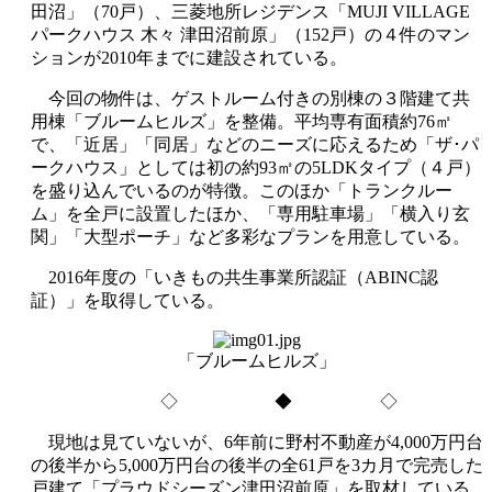
田沼」（70戸）、三菱地所レジデンス「MUJI VILLAGE
パークハウス 木々 津田沼前原」（152戸）の４件のマン
ションが2010年までに建設されている。
今回の物件は、ゲストルーム付きの別棟の３階建て共
用棟「ブルームヒルズ」を整備。平均専有面積約76㎡
で、「近居」「同居」などのニーズに応えるため「ザ･パ
ークハウス」としては初の約93㎡の5LDKタイプ（４戸）
を盛り込んでいるのが特徴。このほか「トランクルー
ム」を全戸に設置したほか、「専用駐車場」「横入り玄
関」「大型ポーチ」など多彩なプランを用意している。
2016年度の「いきもの共生事業所認証（ABINC認
証）」を取得している。
「ブルームヒルズ」
◇ ◆ ◇
現地は見ていないが、6年前に野村不動産が4,000万円台
の後半から5,000万円台の後半の全61戸を3カ月で完売した
戸建て「プラウドシーズン津田沼前原」を取材している