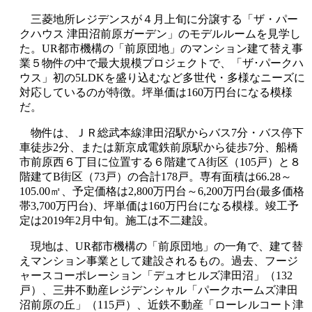
三菱地所レジデンスが４月上旬に分譲する「ザ・パー
クハウス 津田沼前原ガーデン」のモデルルームを見学し
た。UR都市機構の「前原団地」のマンション建て替え事
業５物件の中で最大規模プロジェクトで、「ザ･パークハ
ウス」初の5LDKを盛り込むなど多世代・多様なニーズに
対応しているのが特徴。坪単価は160万円台になる模様
だ。
物件は、ＪＲ総武本線津田沼駅からバス7分・バス停下
車徒歩2分、または新京成電鉄前原駅から徒歩7分、船橋
市前原西６丁目に位置する６階建てA街区（105戸）と８
階建てB街区（73戸）の合計178戸。専有面積は66.28～
105.00㎡、予定価格は2,800万円台～6,200万円台(最多価格
帯3,700万円台)、坪単価は160万円台になる模様。竣工予
定は2019年2月中旬。施工は不二建設。
現地は、UR都市機構の「前原団地」の一角で、建て替
えマンション事業として建設されるもの。過去、フージ
ャースコーポレーション「デュオヒルズ津田沼」（132
戸）、三井不動産レジデンシャル「パークホームズ津田
沼前原の丘」（115戸）、近鉄不動産「ローレルコート津