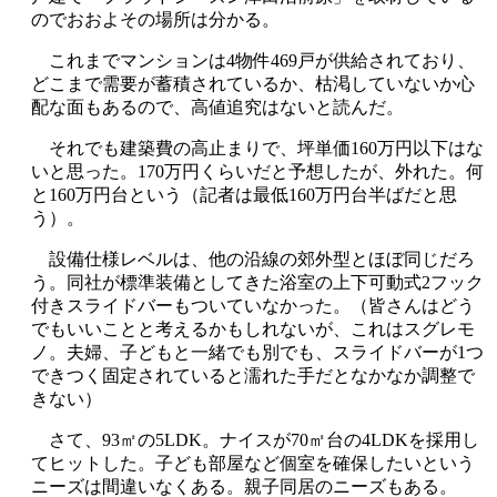
のでおおよその場所は分かる。
これまでマンションは4物件469戸が供給されており、
どこまで需要が蓄積されているか、枯渇していないか心
配な面もあるので、高値追究はないと読んだ。
それでも建築費の高止まりで、坪単価160万円以下はな
いと思った。170万円くらいだと予想したが、外れた。何
と160万円台という（記者は最低160万円台半ばだと思
う）。
設備仕様レベルは、他の沿線の郊外型とほぼ同じだろ
う。同社が標準装備としてきた浴室の上下可動式2フック
付きスライドバーもついていなかった。（皆さんはどう
でもいいことと考えるかもしれないが、これはスグレモ
ノ。夫婦、子どもと一緒でも別でも、スライドバーが1つ
できつく固定されていると濡れた手だとなかなか調整で
きない）
さて、93㎡の5LDK。ナイスが70㎡台の4LDKを採用し
てヒットした。子ども部屋など個室を確保したいという
ニーズは間違いなくある。親子同居のニーズもある。