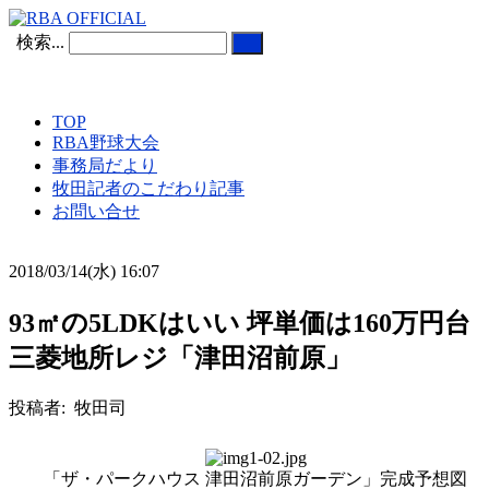
検索...
TOP
RBA野球大会
事務局だより
牧田記者のこだわり記事
お問い合せ
2018/03/14(水) 16:07
93㎡の5LDKはいい 坪単価は160万円台
三菱地所レジ「津田沼前原」
投稿者: 牧田司
「ザ・パークハウス 津田沼前原ガーデン」完成予想図