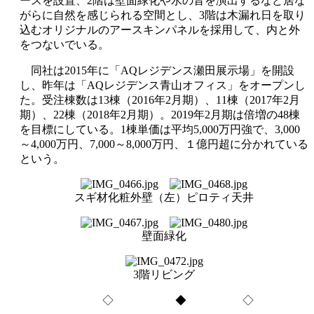
ースを設置、2階は壁面緑化や水の音を演出するなど居な
がらに自然を感じられる空間とし、3階は木漏れ日を取り
込むオリジナルのアースキンパネルを採用して、内と外
をつないでいる。
同社は2015年に「AQレジデンス瀬田展示場」を開設
し、昨年は「AQレジデンス青山オフィス」をオープンし
た。受注棟数は13棟（2016年2月期）、11棟（2017年2月
期）、22棟（2018年2月期）。2019年2月期は倍増の48棟
を目標にしている。1棟単価は平均5,000万円強で、3,000
～4,000万円、7,000～8,000万円、１億円超に分かれている
という。
スギ材化粧外壁（左）ピロティ天井
壁面緑化
3階リビング
◇ ◆ ◇