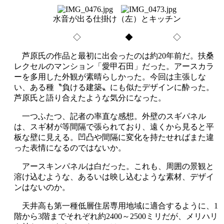
水音が出る仕掛け（左）とキッチン
◇ ◆ ◇
芦原氏の作品と最初に出会ったのは約20年前だ。扶桑
レクセルのマンション「愛甲石田」だった。アースカラ
ーを多用した外観が素晴らしかった。今回は主張しな
い、ある種〝負ける建築〟にも似たデザインに酔った。
芦原氏と語り合えたような気分になった。
一つふたつ、記者の率直な感想。外壁のスギパネル
は、スギ材が等間隔で張られており、遠くから見ると平
板な壁に見える。凹凸や間隔に変化を持たせればまた違
った表情になるのではないか。
アースキンパネルは白だった。これも、周囲の景観と
溶け込むような、あるいは映し込むような素材、デザイ
ンはないのか。
天井高も第一種低層住居専用地域に適合するように、1
階から3階までそれぞれ約2400～2500ミリだが、メリハリ