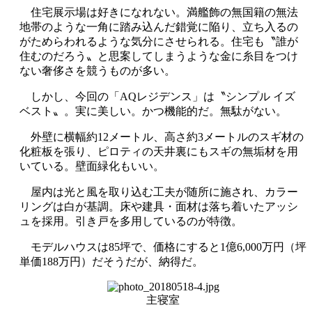
住宅展示場は好きになれない。満艦飾の無国籍の無法
地帯のような一角に踏み込んだ錯覚に陥り、立ち入るの
がためらわれるような気分にさせられる。住宅も〝誰が
住むのだろう〟と思案してしまうような金に糸目をつけ
ない奢侈さを競うものが多い。
しかし、今回の「AQレジデンス」は〝シンプル イズ
ベスト〟。実に美しい。かつ機能的だ。無駄がない。
外壁に横幅約12メートル、高さ約3メートルのスギ材の
化粧板を張り、ピロティの天井裏にもスギの無垢材を用
いている。壁面緑化もいい。
屋内は光と風を取り込む工夫が随所に施され、カラー
リングは白が基調。床や建具・面材は落ち着いたアッシ
ュを採用。引き戸を多用しているのが特徴。
モデルハウスは85坪で、価格にすると1億6,000万円（坪
単価188万円）だそうだが、納得だ。
主寝室