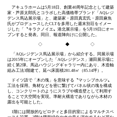
アキュラホームは5月18日、創業40周年記念として建築
家・芦原太郎氏とコラボした高価格帯ブランド「AQレジ
デンス馬込展示場」と、建築家・原田真宏氏・原田麻魚
氏がプロデュースしたCLTを多用した週末別荘をイメー
ジした「〝キラクノイエ〟港北展示場」を5月19日にオー
プンすると発表。同日、報道陣向けに公開した。
◇ ◆ ◇
「AQレジデンス馬込展示場」から紹介する。同展示場
は2015年にオープンした「AQレジデンス」瀬田展示場に
続く第2弾。馬込ハウジングギャラリー内にあり、木造軸
組み工法3階建て。延べ床面積281.48㎡（85.14坪）。
ドイツ語で「木の塊」を意味する〝マッシブホルツ〟
工法を採用。角材などを密に繋げてパネル状の塊を構成
し、コンクリートのようにスラブや構造壁として利用す
ることで大空間を実現。準耐火構造でありながら木材の
露出を可能とした。
1階には開放的なピロティと多目的室によるマルチスペ