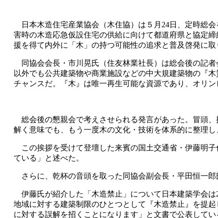
日本木造住宅産業協会（木住協）は５月24日、定時総会
害時の木造応急仮設住宅の供給に向けて都道府県と協定締
援を得て内外に「木」の持つ可能性の追求と普及啓発に取
同協会会長・市川晃氏（住友林業社長）は総会後の記者
以外でも公共建築物や商業施設などの中大規建築物の『木
チャンスだ。『木』は唯一再生可能な資源であり、オリン
総会後の懇親会で考えさせられる発言があった。冒頭、
解く意味でも、もう一度木の文化・技術を体系的に整理し
この挨拶を受けて登壇した来賓の国土交通省・伊藤明子住
ている」と述べた。
さらに、乾杯の音頭を取った同協会副会長・平田恒一郎氏
伊藤氏が紹介した「木造禁止」について日本建築学会は2
地域に対する建築制限のひとつとして『木造禁止』を提起
に対する誤解を招くことになります」と文書で公表してい