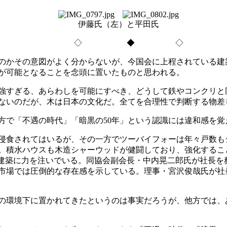
伊藤氏（左）と平田氏
◇ ◆ ◇
のかその意図がよく分からないが、今国会に上程されている建
が可能となることを念頭に置いたものと思われる。
強すぎる、あらわしを可能にすべき、どうして鉄やコンクリと
ないのだが、木は日本の文化だ。全てを合理性で判断する物差
で「不遇の時代」「暗黒の50年」という認識には違和感を覚
侵食されてはいるが、その一方でツーバイフォーは年々戸数も
。積水ハウスも木造シャーウッドが健闘しており、強化するこ
ト建築に力を注いでいる。同協会副会長・中内晃二郎氏が社長を
市場では圧倒的な存在感を示している。理事・宮沢俊哉氏が社長
の環境下に置かれてきたというのは事実だろうが、他方では、