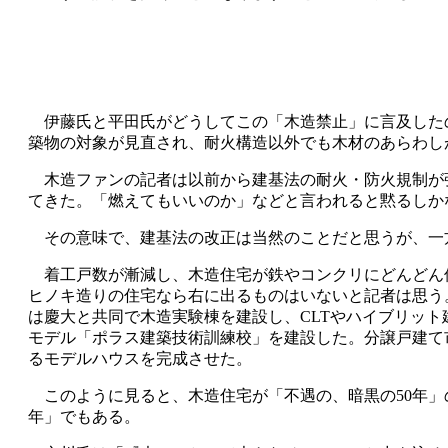
伊藤氏と平田氏がどうしてこの「木造禁止」に言及した
築物の対象が見直され、耐火構造以外でも木材のあらわし
木造ファンの記者は以前から建基法の耐火・防火規制が
てきた。「燃えてもいいのか」などと言われると黙るしか
その意味で、建基法の改正は当然のことだと思うが、一方
着工戸数が漸減し、木造住宅が鉄やコンクリにどんどん
ヒノキ造りの住宅なら右に出るものはいないと記者は思う
は慶大と共同で木造実験棟を建設し、CLTやハイブリッ
モデル「ポラス建築技術訓練校」を建設した。分譲戸建て
るモデルハウスを完成させた。
このように見ると、木造住宅が「不遇の、暗黒の50年」
年」でもある。