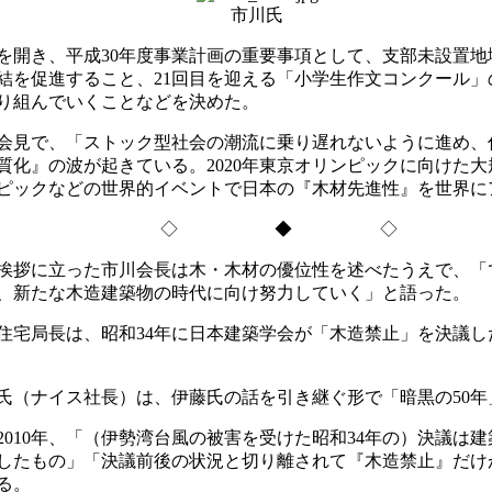
市川氏
を開き、平成30年度事業計画の重要事項として、支部未設置
結を促進すること、21回目を迎える「小学生作文コンクール
り組んでいくことなどを決めた。
会見で、「ストック型社会の潮流に乗り遅れないように進め、
質化』の波が起きている。2020年東京オリンピックに向けた
ピックなどの世界的イベントで日本の『木材先進性』を世界に
◇ ◆ ◇
挨拶に立った市川会長は木・木材の優位性を述べたうえで、「
、新たな木造建築物の時代に向け努力していく」と語った。
宅局長は、昭和34年に日本建築学会が「木造禁止」を決議し
（ナイス社長）は、伊藤氏の話を引き継ぐ形で「暗黒の50年
010年、「（伊勢湾台風の被害を受けた昭和34年の）決議は
したもの」「決議前後の状況と切り離されて『木造禁止』だけ
る。