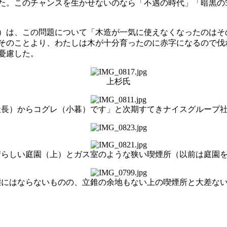
。このチャンスを生かせないのなら「不遇の時代」「暗黒の5
）は、この問題について「木造が一気に使えなくなったのはそ
のことより、わたしは木が十分育ったのに赤字になるので伐れ
憂慮した。
上杉氏
社長）からコグレ（小暮）です」と次期すてきナイスグループ
晴らしい庭園（上）とガス室のような狭い喫煙所（以前は庭園
態にはならないものの、立錐の余地もない上の喫煙所と大差な