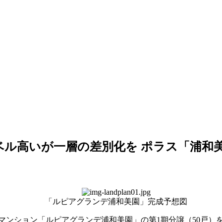
ベル高いが一層の差別化を ポラス「浦和
「ルピアグランデ浦和美園」完成予想図
ンション「ルピアグランデ浦和美園」の第1期分譲（50戸）を6