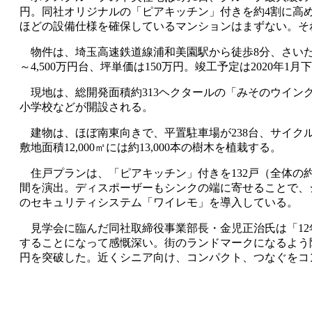
円。同社オリジナルの「ピアキッチン」付きを約4割に高
ほどの設備仕様を確保しているマンションはまずない。そ
物件は、埼玉高速鉄道線浦和美園駅から徒歩8分、さいたま市岩槻
～4,500万円台、坪単価は150万円。竣工予定は2020
現地は、総開発面積約313ヘクタールの「みそのウイング
小学校などが開設される。
建物は、ほぼ南東向きで、平置駐車場が238台、サイク
敷地面積12,000㎡には約13,000本の樹木を植栽する。
住戸プランは、「ピアキッチン」付きを132戸（全体の約
間を演出。ディスポーザーもシンクの端に寄せることで、
のセキュリティシステム「ワイレモ」を導入している。
見学会に臨んだ同社取締役事業部長・金児正治氏は「12年
することになって感慨深い。街のランドマークになるよう隣接
円を突破した。近くシニア向け、コンパクト、つなぐをコ