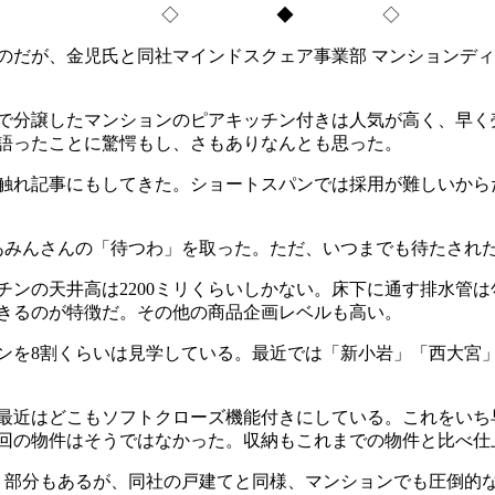
◇ ◆ ◇
だが、金児氏と同社マインドスクェア事業部 マンションディ
で分譲したマンションのピアキッチン付きは人気が高く、早く
語ったことに驚愕もし、さもありなんとも思った。
れ記事にもしてきた。ショートスパンでは採用が難しいから
みんさんの「待つわ」を取った。ただ、いつまでも待たされ
ンの天井高は2200ミリくらいしかない。床下に通す排水管
できるのが特徴だ。その他の商品企画レベルも高い。
を8割くらいは見学している。最近では「新小岩」「西大宮
最近はどこもソフトクローズ機能付きにしている。これをいち
回の物件はそうではなかった。収納もこれまでの物件と比べ仕
う部分もあるが、同社の戸建てと同様、マンションでも圧倒的