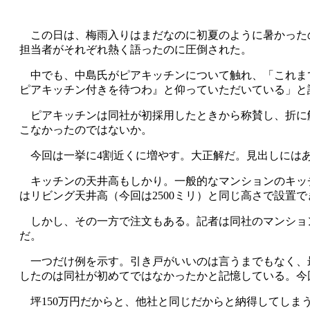
この日は、梅雨入りはまだなのに初夏のように暑かったの
担当者がそれぞれ熱く語ったのに圧倒された。
中でも、中島氏がピアキッチンについて触れ、「これま
ピアキッチン付きを待つわ』と仰っていただいている」と
ピアキッチンは同社が初採用したときから称賛し、折に触
こなかったのではないか。
今回は一挙に4割近くに増やす。大正解だ。見出しにはあ
キッチンの天井高もしかり。一般的なマンションのキッチ
はリビング天井高（今回は2500ミリ）と同じ高さで設置
しかし、その一方で注文もある。記者は同社のマンション
だ。
一つだけ例を示す。引き戸がいいのは言うまでもなく、
したのは同社が初めてではなかったかと記憶している。今
坪150万円だからと、他社と同じだからと納得してしま