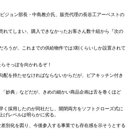
ビジョン部長・中島教介氏、販売代理の長谷工アーベストの
売れてしまい、購入できなかったお客さん数十組から『次の
だろうが、これまでの供給物件では3割くらいしか設置されて
たらそっぽを向かれるぞ！
は勾配を持たせなければならないからだが、ピアキッチン付き
」「妙典」などだが、きめの細かい商品企画は舌を巻くほど
早く採用したのが同社だし、開閉両方をソフトクローズ式に
上げレベルは明らかに劣る。
な差別化を図り、今後参入する事業でも存在感を示そうとする