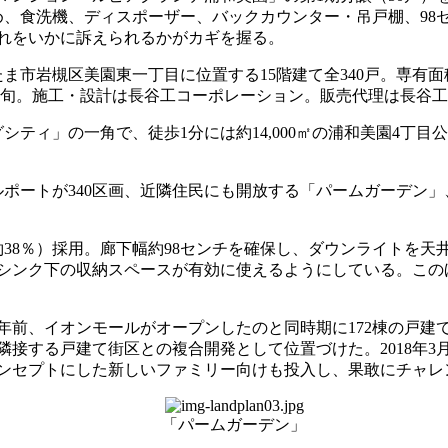
め、食洗機、ディスポーザー、バックカウンター・吊戸棚、98
れをいかに訴えられるかがカギを握る。
区美園東一丁目に位置する15階建て全340戸。専有面積は65.4
年1月下旬。施工・設計は長谷工コーポレーション。販売代理は長谷
シティ」の一角で、徒歩1分には約14,000㎡の浦和美園4丁
ルポートが340区画、近隣住民にも開放する「パームガーデン
38％）採用。廊下幅約98センチを確保し、ダウンライトを
シンク下の収納スペースが有効に使えるようにしている。この
前、イオンモールがオープンしたのと同時期に172棟の戸建て
する戸建て街区との複合開発として位置づけた。2018年3月
ンセプトにした新しいファミリー向けも投入し、果敢にチャレ
「パームガーデン」