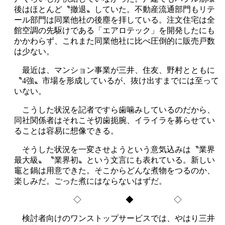
後はほとんど〝撤退〟していた。不動産流通部門もリテ
ール部門は同業他社の後塵を拝している。注文住宅は全
館空調の先駆けである「エアロテック」を開発したにも
かかわらず、これまた同業他社に比べ圧倒的に販売戸数
は少ない。
最近は、マンション事業が三井、住友、野村とともに
〝4強〟市場を形成しているが、抜け出すまでには至って
いない。
こうした状況を記者ですら歯噛みしているのだから、
同社関係者はそれこそ切歯扼腕、イライラを募らせてい
ることは容易に想像できる。
そうした状況を一変させようという意気込みは〝業界
最大級〟〝業界初〟という文言にも表れている。新しい
竈と鍋は用意できた。そこからどんな煮物をつるのか、
楽しみだ。ごった煮にはならないはずだ。
◇ ◆ ◇
検討者向けのワンストップサービスでは、やはり三井