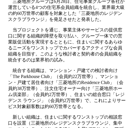
三菱地所グループは6月28日、住宅事業グループ各社が
運営している4つの住宅系会員組織を統合し、業界最大級
の約60万世帯の顧客を対象とした「三菱地所のレジデン
スクラブラウンジ」を発足させたと発表した。
当プロジェクトを通じ、事業主体やサービスの提供窓
口に関する組織的障壁を取り払い、グループ一体での営
業販促活動を実現するとともに、住まいに関するあらゆ
るニーズをワンストップでカバーするアクティブな会員
組織を目指す。このような検討者と契約者の会員組織を
統合するのは業界初の試み。
統合する組織は、マンション・戸建ての検討者向け
「The Parkhouse Club」（会員約22万世帯）、マンショ
ン・戸建て居住者向け「三菱地所のResidence Club」（会
員約38万世帯）、注文住宅オーナー向け「三菱地所ホー
ム倶楽部」（会員約2万世帯）、住まいの総合窓口「レジ
デンス ラウンジ」（会員約2万世帯）で、これによりサー
ビス対象顧客数は約60万世帯となる。
新しい組織は、住まいに関するワンストップの相談窓
口を設置（三菱地所のレジデンスクラブラウンジ、集中