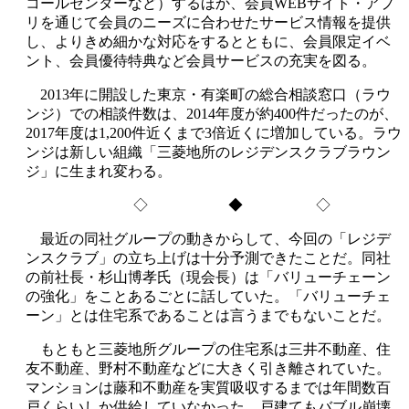
コールセンターなど）するほか、会員WEBサイト・アプ
リを通じて会員のニーズに合わせたサービス情報を提供
し、よりきめ細かな対応をするとともに、会員限定イベ
ント、会員優待特典など会員サービスの充実を図る。
2013年に開設した東京・有楽町の総合相談窓口（ラウ
ンジ）での相談件数は、2014年度が約400件だったのが、
2017年度は1,200件近くまで3倍近くに増加している。ラウ
ンジは新しい組織「三菱地所のレジデンスクラブラウン
ジ」に生まれ変わる。
◇ ◆ ◇
最近の同社グループの動きからして、今回の「レジデ
ンスクラブ」の立ち上げは十分予測できたことだ。同社
の前社長・杉山博孝氏（現会長）は「バリューチェーン
の強化」をことあるごとに話していた。「バリューチェ
ーン」とは住宅系であることは言うまでもないことだ。
もともと三菱地所グループの住宅系は三井不動産、住
友不動産、野村不動産などに大きく引き離されていた。
マンションは藤和不動産を実質吸収するまでは年間数百
戸くらいしか供給していなかった。戸建てもバブル崩壊