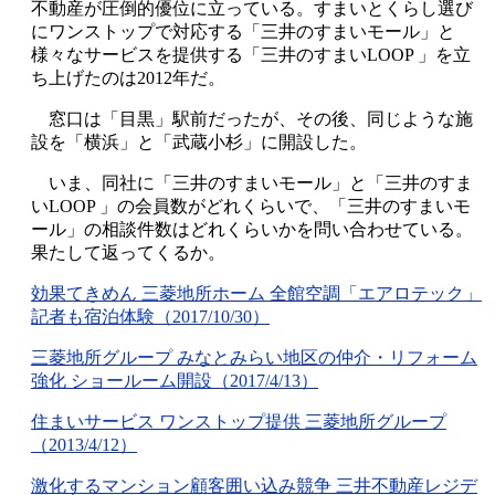
不動産が圧倒的優位に立っている。すまいとくらし選び
にワンストップで対応する「三井のすまいモール」と
様々なサービスを提供する「三井のすまいLOOP 」を立
ち上げたのは2012年だ。
窓口は「目黒」駅前だったが、その後、同じような施
設を「横浜」と「武蔵小杉」に開設した。
いま、同社に「三井のすまいモール」と「三井のすま
いLOOP 」の会員数がどれくらいで、「三井のすまいモ
ール」の相談件数はどれくらいかを問い合わせている。
果たして返ってくるか。
効果てきめん 三菱地所ホーム 全館空調「エアロテック」
記者も宿泊体験（2017/10/30）
三菱地所グループ みなとみらい地区の仲介・リフォーム
強化 ショールーム開設（2017/4/13）
住まいサービス ワンストップ提供 三菱地所グループ
（2013/4/12）
激化するマンション顧客囲い込み競争 三井不動産レジデ