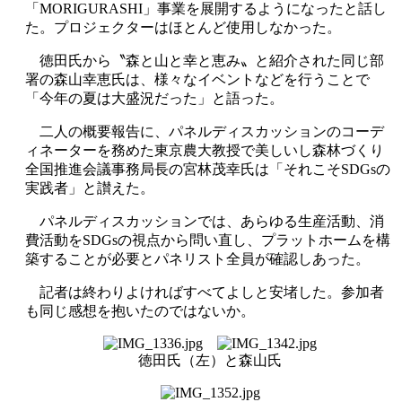
「MORIGURASHI」事業を展開するようになったと話し
た。プロジェクターはほとんど使用しなかった。
徳田氏から〝森と山と幸と恵み〟と紹介された同じ部
署の森山幸恵氏は、様々なイベントなどを行うことで
「今年の夏は大盛況だった」と語った。
二人の概要報告に、パネルディスカッションのコーデ
ィネーターを務めた東京農大教授で美しいし森林づくり
全国推進会議事務局長の宮林茂幸氏は「それこそSDGsの
実践者」と讃えた。
パネルディスカッションでは、あらゆる生産活動、消
費活動をSDGsの視点から問い直し、プラットホームを構
築することが必要とパネリスト全員が確認しあった。
記者は終わりよければすべてよしと安堵した。参加者
も同じ感想を抱いたのではないか。
徳田氏（左）と森山氏