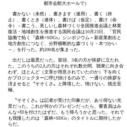
都市会館大ホールで）
書かない（未然）、書きます（連用）、書く（終
止）、書くとき（連体）、書けば（仮定）、書け（命
令）－書こう。美しいし森林づくり全国推進会議と林業
復活・地域創生を推進する国民会議は10月23日、「官民
協働で拓く『森林×SDGs』シンポジウム～新産業創出と
地方創生につなぐ、分野横断的な森づくり・木づかい
～」を行った。約200名が集まった。
出だしは最悪だった。冒頭、3名の方が挨拶に立たれ
た。このうちの2人の方はそれぞれ数分間、聴衆に向き合
わず、ほとんど（文章が用意されていたのか）下を向く
かプロジェクターに呼び掛けるのみで、一通りの挨拶を
済ませると〝そそくさ〟と降壇した。情けない。残念至
極。
〝そそくさ〟は記者が受けた印象だが、あり得ない光
景だった。これが何かのプレゼンだったら、審査員はみ
んな×印を付けたはずだ。もう帰ろうかと思った。それで
も我慢したのは「森林×SDGs」のタイトルに期待したか
らだ。