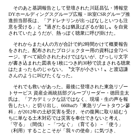
そのあと基調報告として登壇された川廷昌弘・博報堂
DYホールディングスグループ広報・IR室CSRグループ推
進担当部長は、「アドレナリンが出っぱなしといつも注
意を受ける」と〝過ぎたるは猶及ばざるが如し〟を自覚
されていたようだが、熱っぽく聴衆に呼び掛けた。
それからまた4人の方が合計で約2時間かけて概要報告
をされた。配布されたプロジェクター用の資料は全72ペ
ージ。すべて紹介されたわけではないが、びっしり文字
が書き込まれた図表を1枚につき約30秒で読まされる聴衆
はたまったものじゃない。〝文字が小さい！〟と渡辺謙
さんのように叫びたくなった。
それでも救いがあった。最後に登壇された東急リゾー
トサービス 資産企画統括部グループリーダー・徳田圭太
氏は、「アカデミックな話ではなく、現場・生の声を報
告したい」と切り出し、660haの「東急リゾートタウン蓼
科」が2012年の土砂災害を受け、その復興に取り組むう
ちに単なる土木対応では災害を奉仕できないと考え、
「守る」（間伐）－「つなぐ」（育てる）－「使う」
（利用）することこそが「我々の使命」に気づき、