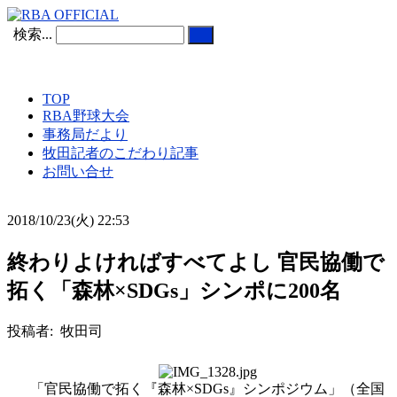
検索...
TOP
RBA野球大会
事務局だより
牧田記者のこだわり記事
お問い合せ
2018/10/23(火) 22:53
終わりよければすべてよし 官民協働で
拓く「森林×SDGs」シンポに200名
投稿者: 牧田司
「官民協働で拓く『森林×SDGs』シンポジウム」（全国