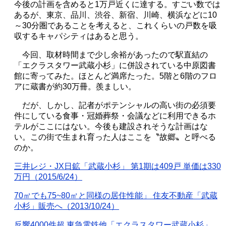
今後の計画を含めると
1
万戸近くに達する。すごい数では
あるが、東京、品川、渋谷、新宿、川崎、横浜などに
10
～
30
分圏であることを考えると、これくらいの戸数を吸
収するキャパシティはあると思う。
今回、取材時間まで少し余裕があったので駅直結の
「エクラスタワー武蔵小杉」に併設されている中原図書
館に寄ってみた。
ほとんど満席たった。
5
階と
6
階のフロ
アに蔵書が約
30
万冊。羨ましい。
だが、しかし、記者がポテンシャルの高い街の必須要
件にしている食事・冠婚葬祭・会議などに利用できるホ
テルがここにはない。今後も建設されそうな計画はな
い。この街で生まれ育った人はここを〝故郷〟と呼べる
のか。
三井レジ・
JX
日鉱「武蔵小杉」 第
1
期は
409
戸 単価は
330
万円（
2015/6/24
）
70
㎡でも
75~80
㎡と同様の居住性能」 住友不動産「武蔵
小杉」販売へ（
2013/10/24
）
反響
4000
件超 東急電鉄他「エクラスタワー武蔵小杉」