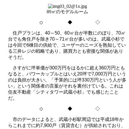
89㎡のモデルルーム
◇
◆ ◇
住戸プランは、
40
～
50
、
60
㎡台が半数にのぼり、
70
㎡
台でも角住戸を除き
70
～
71
㎡台が多いのは、武蔵小杉で
は今回で
6
棟目の供給で、ユーザーのニーズを熟知してい
る三井レジの戦略であり、購買力とも密接な関係があり
そうだ。
さすがに坪単価が
300
万円をはるかに超え
360
万円とも
なると、パワーカップルとはいえ
20
坪で
7,000
万円という
のは負担が大きい。「予算的には坪
330
万円という人が多
い」という関係者の言葉がそれを裏付けている。これは
住友不動産「シティタワー武蔵小杉」でも感じたこと
だ。
◇
◆ ◇
市のデータによると、武蔵小杉駅周辺では平成
18
年か
らこれまでに約
7,900
戸（賃貸含む）が供給されており、