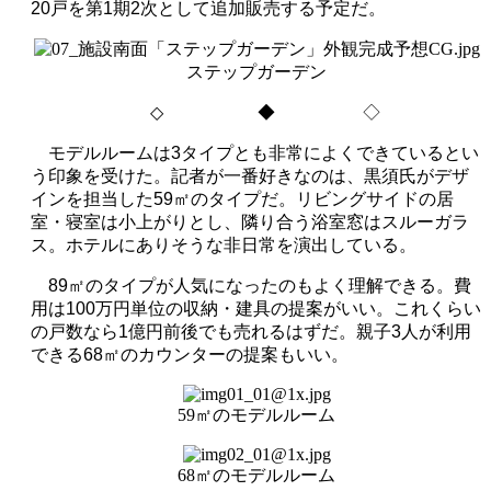
20
戸を第
1
期
2
次として追加販売する予定だ。
ステップガーデン
◇
◆ ◇
モデルルームは
3
タイプとも非常によくできているとい
う印象を受けた。記者が一番好きなのは、黒須氏がデザ
インを担当した
59
㎡のタイプだ。リビングサイドの居
室・寝室は小上がりとし、隣り合う浴室窓はスルーガラ
ス。ホテルにありそうな非日常を演出している。
89
㎡のタイプが人気になったのもよく理解できる。費
用は
100
万円単位の収納・建具の提案がいい。これくらい
の戸数なら
1
億円前後でも売れるはずだ。親子
3
人が利用
できる68㎡のカウンターの提案もいい。
59㎡のモデルルーム
68㎡のモデルルーム