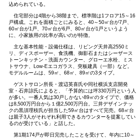
込められている。
住宅部分は
4
階から
38
階まで。標準階は
1
フロア
15
～
16
戸構成。これを面積ごとにみると、
40
～
50
㎡台が
7
戸、
60
㎡台が
1
戸、
70
㎡台が
6
戸、
80
㎡台が
1
戸というよう
に、小家族用の比率が高いのが特徴。
主な基本性能・設備仕様は、リビング天井高
2550
ミ
リ、ディスポーザー、食洗機、御影石またはシーザース
トーンキッチン・洗面カウンター、グローエ水栓、ミス
トサウナ、
Low-E
エコガラス、突板建具（一部）など。
モデルルームは、
59
㎡、
68
㎡、
89
㎡の
3
タイプ。
ゲストサロン所長・渡辺英喜氏や同社横浜支店開発
室・石井諒氏によると、「予算的には坪
330
万円という人
が多い。一番人気は
30
戸しかない
89
㎡のタイプで、価格
は
8,500
万円台から１億
2,500
万円台。三井デザインテッ
クの黒須理枝氏が担当した
59
㎡台はすべて完売。
68
㎡台
は親子
3
人がそれぞれ利用できるカウンターを提案してい
るのが受けている」と話した。
第
1
期
174
戸が即日完売したことを受けて、年内に
10
～