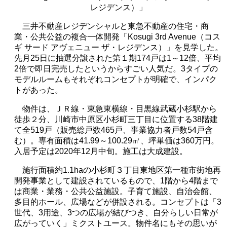
レジデンス）」
三井不動産レジデンシャルと東急不動産の住宅・商
業・公共公益の複合一体開発「
Kosugi 3rd Avenue
（コス
ギ サード アヴェニュー ザ・レジデンス）」を見学した。
先月
25
日に抽選分譲された第１期
174
戸は
1
～
12
倍、平均
2
倍で即日完売したというからすごい人気だ。
3
タイプの
モデルルームもそれぞれコンセプトが明確で、インパク
トがあった。
物件は、ＪＲ線・東急東横線・目黒線武蔵小杉駅から
徒歩２分、川崎市中原区小杉町三丁目に位置する
38
階建
て全
519
戸（販売総戸数
465
戸、事業協力者戸数
54
戸含
む）。専有面積は
41.99
～
100.29
㎡、坪単価は
360
万円。
入居予定は
2020
年
12
月中旬。施工は大成建設。
施行面積約
1.1ha
の小杉町３丁目東地区第一種市街地再
開発事業として建設されているもので、
1
階から
4
階まで
は商業・業務・公共公益施設。子育て施設、自治会館、
多目的ホール、広場などが併設される。コンセプトは「
3
世代、
3
用途、
3
つの広場が結びつき、自分らしい日常が
広がっていく」ミクストユース。物件名にもその思いが