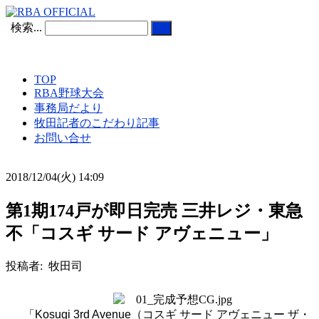
検索...
TOP
RBA野球大会
事務局だより
牧田記者のこだわり記事
お問い合せ
2018/12/04(火) 14:09
第1期174戸が即日完売 三井レジ・東急
不「コスギ サード アヴェニュー」
投稿者: 牧田司
「
Kosugi 3rd Avenue
（コスギ サード アヴェニュー ザ・