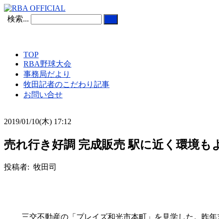
検索...
TOP
RBA野球大会
事務局だより
牧田記者のこだわり記事
お問い合せ
2019/01/10(木) 17:12
売れ行き好調 完成販売 駅に近く環境
投稿者: 牧田司
三交不動産の「プレイズ和光市本町」を見学した。昨年