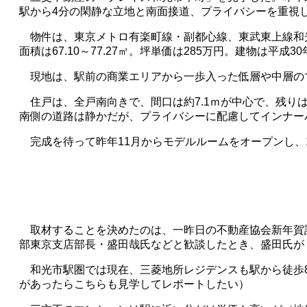
駅から
4
分の閑静な立地と南面接道、プライバシーを重視
物件は、東京メトロ有楽町線・副都心線、東武東上線和
面積は
67.10
～
77.27
㎡。坪単価は
285
万円。建物は平成
30
現地は、駅前の商業エリアから一歩入った低層や中層の
住戸は、全戸南向きで、間口は約
7.1
ｍが中心で、残り
南側の道路は静かだが、プライバシーに配慮してインナー
完成を待って昨年
11
月からモデルルームをオープンし、
取材することを決めたのは、一昨日の不動産協会新年賀
部東京支店部長・盛田哉氏などと歓談したとき、盛田氏が
和光市駅圏では現在、三菱地所レジデンスも駅から徒歩
があったらこちらも見学してレポートしたい）