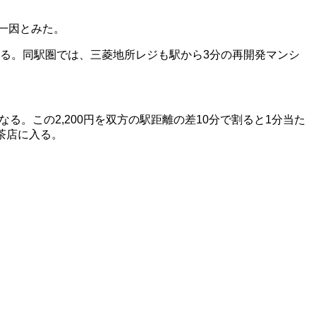
。
一因とみた。
る。同駅圏では、三菱地所レジも駅から
3
分の再開発マンシ
なる。この2,200円を双方の駅距離の差10分で割ると
1
分当た
茶店に入る。