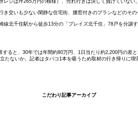
所レジは坪
265
万円の模様）、売れ行きは決して負けていない
行き交いも少ない閑静な住宅街、腰窓付きのプランなどのその
崎線北千住駅から徒歩
13
分の「プレイズ北千住」
78
戸を分譲す
算すると、
30
年では年間約
80
万円、
1
日当たり約
2,200
円
の差と
立たないか。記者はタバコ1本を吸うため取材の行き帰りに喫
こだわり記事アーカイブ