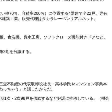
ぺい率
70
％、容積率
200
％）に位置する
4
階建て全
22
戸。専有
木建築工業。販売代理はタカラレーベンリアルネット。
板、食洗機、良水工房、ソフトクローズ機能付きドアなど。
第
2
期を分譲する。
三交不動産の代表取締役社長・高林学氏やマンション事業本
わっちゃう」と話したからだ。
1
期
1
次・
2
次
98
戸を供給するなど好調に推移している。（機会