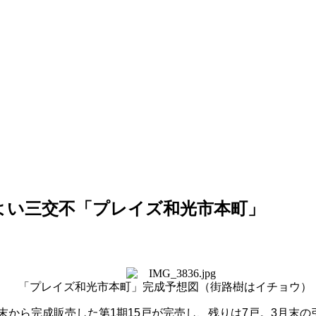
もよい三交不「プレイズ和光市本町」
「プレイズ和光市本町」完成予想図（街路樹はイチョウ）
末から完成販売した第
1
期
15
戸が完売し、残りは
7
戸。
3
月末の