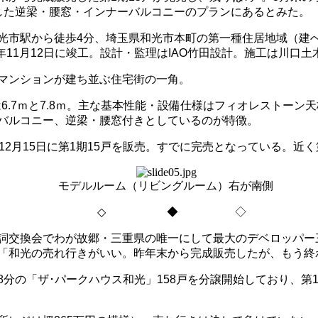
した逆梁・腰窓・インナーバルコニーのプランにあるとみた。
光市駅から徒歩
4
分、埼玉県和光市本町の第一種住居地域（建
年
11
月
12
日に竣工。設計・監理は
IAO
竹田設計。施工は川口土
マンションが建ち並ぶ住宅街の一角。
は
6.7
ｍと
7.8
ｍ。主な基本性能・設備仕様はフィオレストーン天
バルコニー、逆梁・腰窓付きとしているのが特徴。
12
月
15
日に第
1
期
15
戸を販売。すでに完売となっている。近く
モデルルーム（リビングルーム）右が南側
◇
◆ ◇
詞交換会でわが故郷・三重県の唯一にして最大のデベロッパー
「和光の売れ行きがいい。昨年末から完成販売したが、もう終
8
分の「ザ･パークハウス和光」
158
戸を分譲開始しており、第