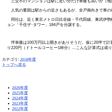
三交不のマンションは駅に近い分だけ単価も高いが（地
人気の要因は駅からの近さもあるが、全戸南向きで車の
同社は、近く東京メトロ日比谷線・千代田線、東武伊勢
ョン「千住ザ･タワー」
184
戸を分譲する。
坪単価は
100
万円以上開きがありそうだ。仮に
20
坪で計
り
220
円（ドトールコーヒー
1
杯分）…こんな計算式は成り
カテゴリ:
2018年度
トップへ戻る
2026年度
2025年度
2024年度
2023年度
2022年度