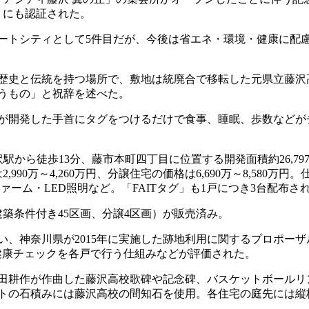
」にも認証された。
トシティとして5件目だが、今後は省エネ・環境・健康に配
歴史と伝統を持つ場所で、敷地は統廃合で移転した元県立藤沢
うもの」と祝辞を述べた。
が開発した手首にタグをつけるだけで食事、睡眠、歩数などが
ら徒歩13分、藤市本町四丁目に位置する開発面積約26,797㎡
,990万～4,260万円、分譲住宅の価格は6,690万～8,580万円。
ファーム・LED照明など。「FAITタグ」も1戸につき3台配布さ
築条件付き45区画、分譲4区画）が販売済み。
、神奈川県が2015年に実施した跡地利用に関するプロポー
健康チェックを各戸で行う仕組みなどが評価された。
田耕作が作曲した藤沢高校歌碑や記念碑、バスケットボールリ
トの石積みには藤沢高校の間知石を使用。各住宅の庭先には縦