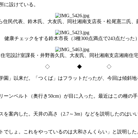
所に設けている。
ら住民代表、鈴木氏、大友氏、同社湘南支店長・松尾憲二氏、
健康チェックをする鈴木市長（3種300点満点で243点だった
本住宅設計室課長・井野善久氏、大友氏、同社湘南支店湘南住
◇ ◆ ◇
学園」以来だ。「つくば」はフラットだったが、今回は傾斜地
ーンベルト（奥行き50cm）が目に入った。最近はこの種の
を案内した。天井の高さ（2.7～3m）などを説明したのはい
トでしょ。これをやっているのは大和さんくらい」と説明した