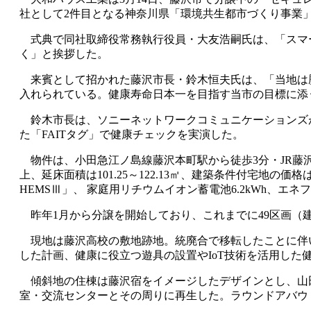
社として2件目となる神奈川県「環境共生都市づくり事業
式典で同社取締役常務執行役員・大友浩嗣氏は、「スマー
く」と挨拶した。
来賓として招かれた藤沢市長・鈴木恒夫氏は、「当地は
入れられている。健康寿命日本一を目指す当市の目標に添
鈴木市長は、ソニーネットワークコミュニケーションズ
た「FAITタグ」で健康チェックを実演した。
物件は、小田急江ノ島線藤沢本町駅から徒歩3分・JR藤沢駅か
上、延床面積は101.25～122.13㎡、建築条件付宅地の価格は2
HEMSⅢ」、 家庭用リチウムイオン蓄電池6.2kWh、エネ
昨年1月から分譲を開始しており、これまでに49区画（建
現地は藤沢高校の敷地跡地。統廃合で移転したことに伴い
した計画、健康に役立つ遊具の設置やIoT技術を活用した
傾斜地の住棟は藤沢宿をイメージしたデザインとし、山
室・交流センターとその周りに再生した。ラウンドアバウ