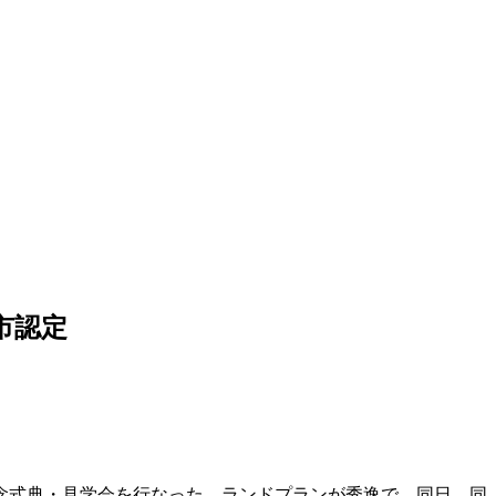
市認定
念式典・見学会を行なった。ランドプランが秀逸で、同日、同