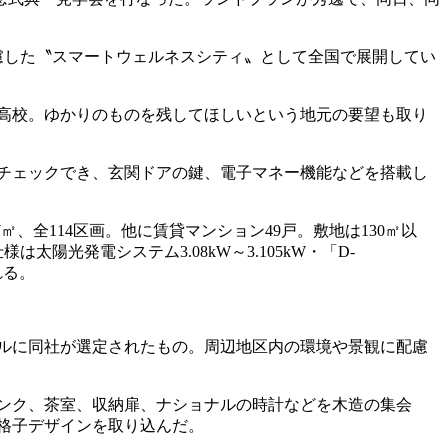
慮した〝スマートウェルネスシティ〟として全国で展開してい
高校。ゆかりのものを残してほしいという地元の要望も取り
チェックでき、玄関ドアの鍵、電子マネー機能などを搭載し
、全114区画。他に賃貸マンション49戸。敷地は130㎡以
仕様は太陽光発電システム3.08kW～3.105kW・「D-
れる。
ザルに同社が選定されたもの。周辺地区内の環境や景観に配慮
ンク、茶室、収納扉、ナショナルの時計などを木造の集会
格子デザインを取り込んだ。