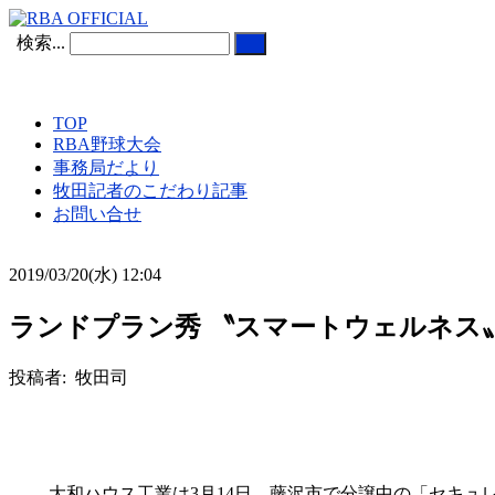
検索...
TOP
RBA野球大会
事務局だより
牧田記者のこだわり記事
お問い合せ
2019/03/20(水) 12:04
ランドプラン秀 〝スマートウェルネス〟
投稿者: 牧田司
大和ハウス工業は3月14日、藤沢市で分譲中の「セキュ