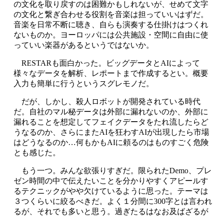
の文化を取り戻すのは困難かもしれないが、せめて文字
の文化と繋ぎ合わせる役割を音楽は担っていいはずだ。
音楽を日常不断に聴き、自らも演奏する仕掛けはつくれ
ないものか。ヨーロッパには公共施設・空間に自由に使
っていい楽器があるというではないか。
RESTARも面白かった。ビッグデータとAIによって
様々なデータを解析、レポートまで作成するとい。概要
入力も簡単に行うというスグレモノだ。
だが、しかし、殺人ロボットが開発されている時代
だ。自社のマル秘データは外部に漏れないのか、外部に
漏れることを想定してフェイクデータをたれ流したらど
うなるのか、さらにまたAIを狂わすAIが出現したら市場
はどうなるのか…何もかもAIに頼るのはものすごく危険
とも感じた。
もう一つ。みんな欲張りすぎだ。限られたDemo、プレ
ゼン時間の中で伝えたいことを分かりやすくアピールす
るテクニックがやや欠けているように思った。テーマは
３つくらいに絞るべきだ。よく１分間に300字とは言われ
るが、それでも多いと思う。過ぎたるはなお及ばざるが