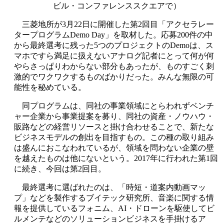
ビル・コンファレンススクエアで）
三菱地所が3月22日に開催した第2回目「アクセラレー
タープログラムDemo Day」を取材した。応募200件の中
から最終選考に残った5つのプロジェクトのDemoは、ス
マホですら満足に扱えないアナログ記者にとって何が何
やらさっぱりわからない部分もあったが、ものすごく刺
激的でワクワクするものばかりだった。みんな無限の可
能性を秘めている。
同プログラムは、同社の事業領域にとらわれずベンチ
ャー企業から事業提案を募り、同社の資産・ノウハウ・
販路などの経営リソースと掛け合わせることで、新たな
ビジネスモデルの創出を目指すもの。この種の取り組み
は盛んにおこなわれているが、領域を問わない企業の壁
を越えたものは他にないという。2017年に行われた第1回
に続き、今回は第2回目。
最終選考に選ばれたのは、「時短・道案内動画マッ
プ」などを製作するブイテック研究所、音楽に関する情
報を提供しているフォニム、AI・ドローンを駆使してビ
ルメンテなどのソリューションビジネスを手掛けるア