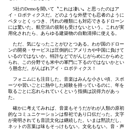
5社のDemoを聞いて〝これは凄い〟と思ったのはア
イ・ロボティクスだ。どのような外壁でも忍者のように
ペタッとくっつき、汚れの種類にも対応できるドローン
には驚いた。航空法の規制も受けないという。これが実
用化されたら、あらゆる建築物の自動清掃に使える。
ただ、気になったことがひとつある。わが国のドロー
ンの開発・サービスは圧倒的にアメリカや中国に負けて
いるのではないか。特許などでがんじがらめにからめと
られ、この分野でも米中の軍門に下るのではないかとい
う懸念だ。がんばれアイ・ロボティクス！
フォニムにも注目した。音楽はみんな小さい頃、スポ
ーツや習いごとに熱中した経験を持っているのに、年を
取るごとに忘れられていくという指摘は説得力があっ
た。
確かに考えてみれば、音楽もそうだがわが人類の原初
的なコミュニケーションは祭祀であり口伝だった。文字
が発明されても音読文化は継続した。いまは黙読だし、
ネットの言葉は味もそっけもない。文化もない。音・声