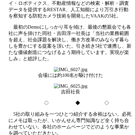
イ・ロボティクス、不動産情報などの検索・解析・調査
データを提供するRESTAR、人工知能により万引き行動
を察知する防犯カメラ技術を開発したVAAKの5社。
最初のDemoにしっかり耳を傾け、最後の懇親会でも各
社に声を掛けた同社・吉田淳一社長は「当社の業務範囲
を超え、社会課題を解決し、働き方改革のみならず暮ら
しを豊かにする提案を頂いた。引き続き5社で連携し、新
たな価値創造につなげるよう期待しています。実現が楽
しみ」と総評した。
会場には約100名が駆け付けた
吉田社長
◇ ◆ ◇
5社の取り組みを一つひとつ紹介する余裕はない。必死
にメモは取ったが、いかんせん専門知識など全く持ち合
わせていない。各社のホームページでどのような事業か
を調べていただきたい。