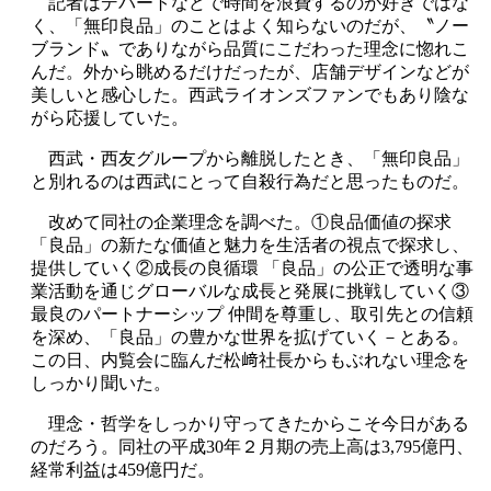
記者はデパートなどで時間を浪費するのが好きではな
く、「無印良品」のことはよく知らないのだが、〝ノー
ブランド〟でありながら品質にこだわった理念に惚れこ
んだ。外から眺めるだけだったが、店舗デザインなどが
美しいと感心した。西武ライオンズファンでもあり陰な
がら応援していた。
西武・西友グループから離脱したとき、「無印良品」
と別れるのは西武にとって自殺行為だと思ったものだ。
改めて同社の企業理念を調べた。①良品価値の探求
「良品」の新たな価値と魅力を生活者の視点で探求し、
提供していく②成長の良循環 「良品」の公正で透明な事
業活動を通じグローバルな成長と発展に挑戦していく③
最良のパートナーシップ 仲間を尊重し、取引先との信頼
を深め、「良品」の豊かな世界を拡げていく－とある。
この日、内覧会に臨んだ松﨑社長からもぶれない理念を
しっかり聞いた。
理念・哲学をしっかり守ってきたからこそ今日がある
のだろう。同社の平成30年２月期の売上高は3,795億円、
経常利益は459億円だ。