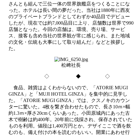
さんとも組んで三位一体の世界旗艦店をつくることにな
った。ホテルは長い間の夢だった。当社は1880年に西友
のプライベートブランドとしてわずか40品目でデビュー
したが、現在では約7,000品目に上り、店舗数は世界で990
店舗となった。今回の店舗は、環境、売り場、サービ
ス、接客も含め当社の世界観が常に感じられ、また地域
の文化・伝統も大事にして取り組んだ」などと挨拶し
た。
松﨑社長
◇ ◆ ◇
食品、雑貨はよくわからないので、「ATORIE MUGI
GINZA」と「MUJI HOTEL GINZA」を集中的に見学し
た。「ATORIE MUGI GINZA」では、クスノキのカウン
ターに驚いた。4枚を繋ぎ合わせたもので、長さ10ｍ×幅
約1.3ｍ×厚さ20cmくらいあった。小田原城内にあった古
木で樹齢は約400年。20年前に伐採され、保存されていた
ものを利用。値段は1,400万円とか。デザイここで酒を飲
むのも、備え付けの本を読むのもいい。開業にあわせ行