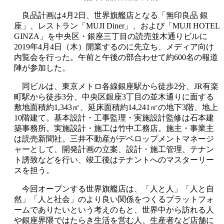
良品計画は4月2日、世界旗艦店となる「無印良品 銀
座」、レストラン「MUJI Diner」、および「MUJI HOTEL
GINZA」を中央区・銀座三丁目の読売並木通りビルに
2019年4月4日（木）開業するのに先立ち、メディア向け
内覧会を行った。午前と午後の部合わせて約600名の報道
陣が参加した。
同ビルは、東京メトロ各線銀座駅から徒歩2分、JR有楽
町駅から徒歩3分、中央区銀座3丁目の並木通りに面する
敷地面積約1,343㎡、延床面積約14,241㎡の地下3階、地上
10階建て。基本設計・工事監理・実施設計監修は石本建
築事務所。実施設計・施工は竹中工務店。施主・事業主
は読売新聞社。三井不動産がデベロップメントマネージ
ャーとして、開発計画の立案、設計・施工管理、テナン
ト誘致などを行い、竣工後はテナントへのマスターリー
スを担う。
今回オープンする世界旗艦店は、「人と人」「人と自
然」「人と社会」のより良い関係をつくるプラットフォ
ームでありたいという考えのもと、世界中から訪れる人
や銀座界隈ではたらき生活を営む人、生産者など店舗に