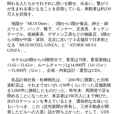
関わる人たちがそれぞれに想いを馳せ、出会い、繋がり
が生まれる場となることを目指している。来館者は約230
万人を目指す。
地階が「MUJI Diner」、1階から5階が食品、紳士・婦
人ウェア、バッグ、靴下、インナー、文房具、キッチン
テーブル、収納家具、デザイン工房などの物販店、6階か
ら10階が中国・深圳、北京に次いで３店舗目で日本初と
なる「MUJI HOTEL GINZA」と「ATORIE MUGI
GINZA」。
ホテルは6階から10階部分で、客室は79室。客室面積は
13.62～51.62㎡。ルームチャージは14,900円（14~15㎡）
～55,900円（52㎡）。企画・内装設計・運営はUDS。
良品計画社長・松﨑曉氏は、「2001年に開業した旧有
楽町店は、それまでせいぜい150坪くらいだった店舗面積
を1,000坪に挑戦したものだった。昨年末、再開発で店を
閉めることになったが、来店者は190万人にまで伸びた。
次のロケーションを考えているとき、運命的な出会いと
もいうべき、この（読売新聞が所有し、三井不動産が開
発したビルへの入居）話が持ち上がった。そして、UDS