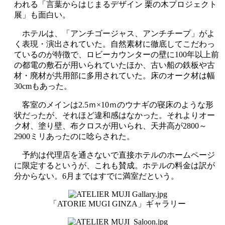
われる「言葉からはじまるデザイン 栗の木プロジェクト
展」も面白い。
ホテルは、「アンチゴージャス、アンチチープ」がよ
く表現・演出されていた。自然素材に徹底してこだわっ
ているのが特徴で、ロビーカウンターの壁に100年以上前
の都電の敷石が用いられていたほか、古い船の鉄板や古
材・廃材が共用部に多用されていた。床のオーク材は幅
30cmもあった。
客室のメインは2.5ｍ×10ｍのウナギの寝床のような形
状だったが、それほど違和感はなかった。それよりオー
ク材、塗り壁、布クロスが用いられ、天井高が2800～
2900ミリあったのに唸らされた。
予約は代理店を通さないで直接ホテルのホームページ
に限定するというが、これも賛成。ホテルの料金は訳が
分からない。6月まではすでに満室だという。
「ATORIE MUGI GINZA」ギャラリー