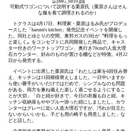
可動式ワゴンについて説明する栗原氏（栗原さんはそん
な服を着て調理されるのか）
トクラスは4月17日、料理家・栗原はるみ氏がプロデュ
ースした「harumi's kitchen」発売記念イベントを開催し
た。同社とゆとりの空間、東邦ガスの3社が〝料理をもっ
と楽しく〟をコンセプトに共同開発した商品で、キャス
ター付きのワークトップワゴン、奥行き70cmの人造大理
石カウンター、好みのものが置ける棚などが特徴。4月22
日から発売する。
イベントに出席した栗原氏は「わたしは家を6回住み替
え、キッチンは11回模様替えしました。一日中いますか
ら使い勝手がいいだけではだめで、シンプルなのも問題
がある。両方を兼ね備えた楽しく過ごせるようにするこ
とが大切」「白と紺が好きで、今日の衣服も白と紺。キ
ッチン収納扉もややブルー掛った紺にしましたし、カウ
ンターはグレーに近い人造大理石ですが、汚れが目立た
ないからいいかも。子ども用の椅子も用意しました」な
どと話した。