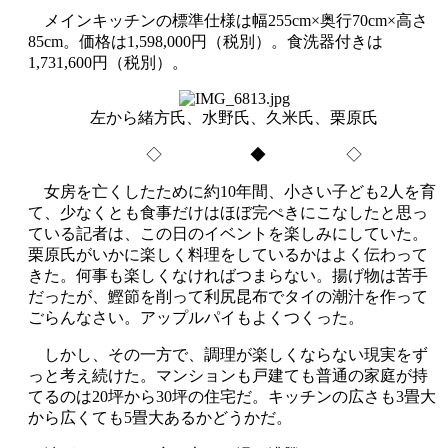
メインキッチンの標準仕様は幅255cm×奥行70cm×高さ
85cm。価格は1,598,000円（税別）。食洗器付きは
1,731,600円（税別）。
左から緒方氏、水野氏、久米氏、栗原氏
◇ ◆ ◇
女房を亡くしたために約10年間、小さい子ども2人を育
て、少なくとも食事だけはほぼ完ぺきにこなしたと思っ
ている記者は、この日のイベントを楽しみにしていた。
栗原氏がいかに楽しく料理をしているかはよく伝わって
きた。何事も楽しくなければつまらない。揚げ物は苦手
だったが、鰹節を削って利尻昆布でタイの潮汁を作って
ごらんなさい。アップルパイもよくつくった。
しかし、その一方で、調理が楽しくならない現実をず
っと考え続けた。マンションも戸建ても普通の家庭が持
てるのは20坪から30坪の住宅だ。キッチンの広さも3畳大
から広くても5畳大あるかどうかだ。