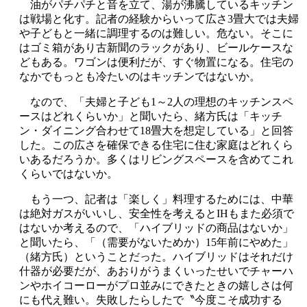
油がパチパチと音を立て、湯が沸騰しているキッチン
は戦場と化す。記者の経験からいって広さ3畳大では夫婦
や子どもと一緒に調理するのは難しい。危ない。そこに
はゴミ箱があり古新聞のラックがあり、ビールケースな
どもある。ワゴンは便利だが、すぐ物置になる。住宅の
なかでもっとも冷たいのはキッチンではないか。
なので、「夫婦と子ども1～2人の理想のキッチンスペ
ースはどれくらいか」と聞いたら、緒方氏は「キッチ
ン・ダイニング合わせて18畳大を想定している」と回答
した。この広さを確保できる住宅に住む家庭はどれくら
いあるだろうか。多くはリビングスペースを含めてこれ
くらいではないか。
もう一つ、記者は「楽しく」料理するためには、中華
は絶対ガスがいいし、安全性を考えるとIHもまた必須で
はないか考えるので、「ハイブリッドの商品はないか」
と聞いたら、「（需要がないためか）15年前にやめた」
（緒方氏）ということだった。ハイブリッドはそれだけ
什器が必要だが、あおりがうまくいったせいでチャーハ
ンやホイコーローがプロ並みにできたときの嬉しさは何
にも代え難い。失敗したらしたで〝今度こそ成功する