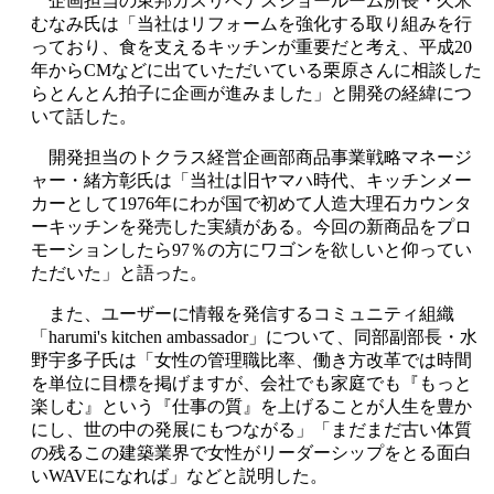
企画担当の東邦ガスリベナスショールーム所長・久米
むなみ氏は「当社はリフォームを強化する取り組みを行
っており、食を支えるキッチンが重要だと考え、平成20
年からCMなどに出ていただいている栗原さんに相談した
らとんとん拍子に企画が進みました」と開発の経緯につ
いて話した。
開発担当のトクラス経営企画部商品事業戦略マネージ
ャー・緒方彰氏は「当社は旧ヤマハ時代、キッチンメー
カーとして1976年にわが国で初めて人造大理石カウンタ
ーキッチンを発売した実績がある。今回の新商品をプロ
モーションしたら97％の方にワゴンを欲しいと仰ってい
ただいた」と語った。
また、ユーザーに情報を発信するコミュニティ組織
「harumi's kitchen ambassador」について、同部副部長・水
野宇多子氏は「女性の管理職比率、働き方改革では時間
を単位に目標を掲げますが、会社でも家庭でも『もっと
楽しむ』という『仕事の質』を上げることが人生を豊か
にし、世の中の発展にもつながる」「まだまだ古い体質
の残るこの建築業界で女性がリーダーシップをとる面白
いWAVEになれば」などと説明した。