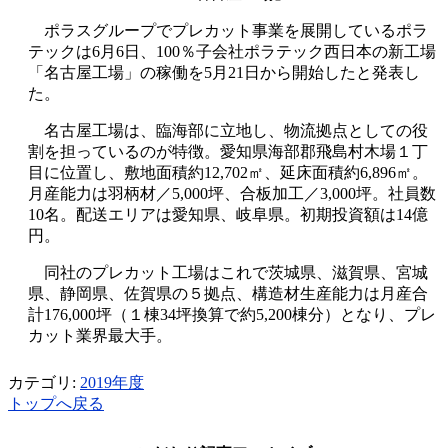
ポラスグループでプレカット事業を展開しているポラ
テックは6月6日、100％子会社ポラテック西日本の新工場
「名古屋工場」の稼働を5月21日から開始したと発表し
た。
名古屋工場は、臨海部に立地し、物流拠点としての役
割を担っているのが特徴。愛知県海部郡飛島村木場１丁
目に位置し、敷地面積約12,702㎡、延床面積約6,896㎡。
月産能力は羽柄材／5,000坪、合板加工／3,000坪。社員数
10名。配送エリアは愛知県、岐阜県。初期投資額は14億
円。
同社のプレカット工場はこれで茨城県、滋賀県、宮城
県、静岡県、佐賀県の５拠点、構造材生産能力は月産合
計176,000坪（１棟34坪換算で約5,200棟分）となり、プレ
カット業界最大手。
カテゴリ:
2019年度
トップへ戻る