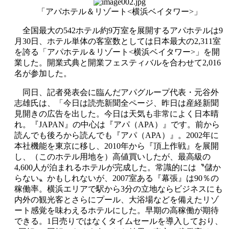
「アパホテル＆リゾート<横浜ベイタワー>」
全国最大の542ホテル約9万室を展開するアパホテルは9
月30日、ホテル単体の客室数としては日本最大の2,311室
を誇る「アパホテル＆リゾート<横浜ベイタワー>」を開
業した。開業式典と開業フェスティバルを合わせて2,016
名が参加した。
同日、記者発表会に臨んだアパグループ代表・元谷外
志雄氏は、「今日は読売新聞全ページ、昨日は産経新聞
見開きの広告を出した。今日は天気も非常によく日本晴
れ。『JAPAN』の中心は『アパ（APA）』です。前から
読んでも後ろから読んでも『アパ（APA）』。2002年に
本社機能を東京に移し、2010年から『頂上作戦』を展開
し、（このホテル用地を）高値買いしたが、最高級の
4,600人が泊まれるホテルが完成した。常識的には〝儲か
らない〟かもしれないが、2007室ある『幕張』は90％の
稼働率。横浜エリアで駅から3分の立地ならビジネスにも
内外の観光客とさらにプール、大浴場などを備えたリゾ
ート感覚を味わえるホテルにした。早期の高稼働が期待
できる。1日売りではなくタイムセールを導入しており、