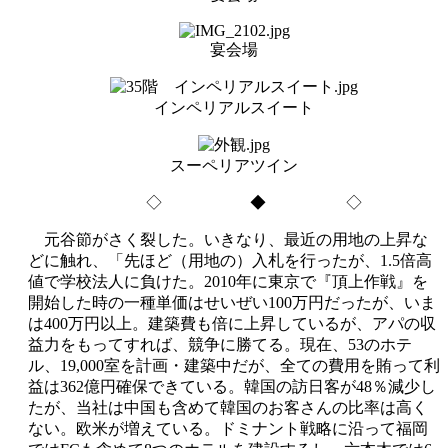
宴会場
インペリアルスイート
スーペリアツイン
◇ ◆ ◇
元谷節がさく裂した。いきなり、最近の用地の上昇な
どに触れ、「先ほど（用地の）入札を行ったが、1.5倍高
値で学校法人に負けた。2010年に東京で『頂上作戦』を
開始した時の一種単価はせいぜい100万円だったが、いま
は400万円以上。建築費も倍に上昇しているが、アパの収
益力をもってすれば、競争に勝てる。現在、53のホテ
ル、19,000室を計画・建築中だが、全ての費用を賄って利
益は362億円確保できている。韓国の訪日客が48％減少し
たが、当社は中国も含めて韓国のお客さんの比率は高く
ない。欧米が増えている。ドミナント戦略に沿って福岡