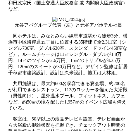
和田政宗氏（国土交通大臣政務官 兼 内閣府大臣政務官）
など。
元谷アパグループ代表（左）と元谷アパホテル社長
同ホテルは、みなとみらい線馬車道駅から徒歩3分、横
浜市中区海岸通五丁目に位置する35階建て全2,311室（シ
ングル736室、ダブル630室、スタンダードツイン458室な
ど）。ルームチャージは11㎡シングル・ダブルが1.8万
円、14㎡のツインが2.6万円、15㎡のトリプルが4.35万
円、120㎡のスイートが30万円など。デザイン監修は新居
千秋都市建築設計。設計は久米設計。施工は大林組。
共用施設は、最大約600名収容できる宴会場、約200名
が利用できるレストラン、112のロッカーを備えた大浴殿
（男性向け）、屋外温水プール、フィットネス、カフェ
など。約50㎡の滝を配した1,957㎡のイベント広場も備え
ている。
客室は、50型以上の液晶テレビを設置。テレビ画面か
ら大浴殿の混雑状況を把握でき、チェックアウト時間の