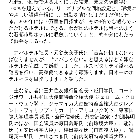
2回転、3回転できるようにした結果、東京の稼働率は
100％を超えている。リーズナブルな価格設定と、環境に
やさしい設備仕様にし、無駄を省けばまだまだ伸ばせ
る。2020年には10万室を目指すが、その3倍でも選んでい
ただけるホテルにできる。わが国のホテルは当社のよう
な新都市型ホテルに収斂していく」と、約30分にわたっ
て熱弁をふるった。
アパホテル社長・元谷芙美子氏は「言葉は慎まなけれ
ばなりませんが、〝アパじゃない〟と思えるほど立派な
ホテルが完成して感動しました。ホスピタリティ溢れる
運営を行い、高稼働できるよう頑張ります。日本一のホ
テル社長を目指します」と話した。
主な参加者は三井住友銀行副会長・成田学氏、コート
ジボワール共和国大使館特命全権大使 ジェローム・クロ
ー・ウェヤ閣下、ジャマイカ大使館特命全権大使クレメ
ント・フィリップ・リカード・アリコック閣下、東京国
際大学理事長 総長・倉田信靖氏、外交評論家・加瀬英明
氏のほか、国会議員の原田義昭氏（前環境大臣）、馳浩
氏（元文部科学大臣）、櫻田義孝氏（前国務大臣）、鷲
尾英一郎氏、片山さつき氏（前内閣府特命担当大臣）、