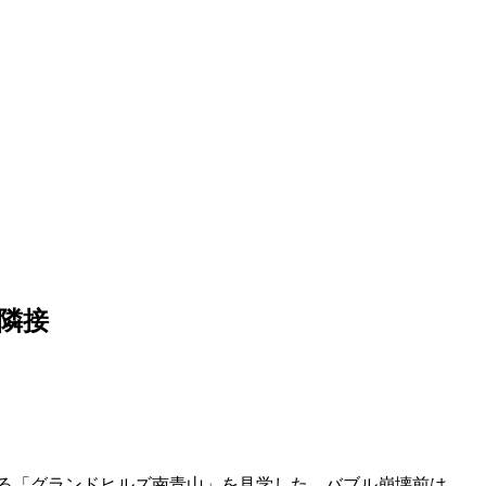
隣接
なる「グランドヒルズ南青山」を見学した。バブル崩壊前は