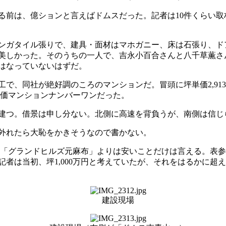
前は、億ションと言えばドムスだった。記者は10件くらい取
ンガタイル張りで、建具・面材はマホガニー、床は石張り、ド
美しかった。そのうちの一人で、吉永小百合さんと八千草薫さ
はなっていないはずだ。
竣工で、同社が絶好調のころのマンションだ。冒頭に坪単価2,9
高単価マンションナンバーワンだった。
建つ。借景は申し分ない。北側に高速を背負うが、南側は信じ
外れたら大恥をかきそうなので書かない。
した「グランドヒルズ元麻布」よりは安いことだけは言える。表
者は当初、坪1,000万円と考えていたが、それをはるかに超
建設現場