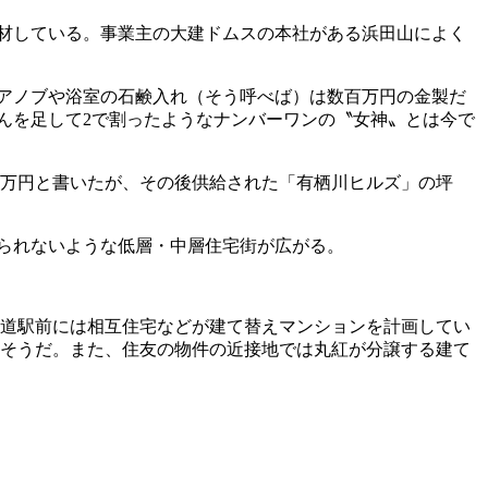
材している。事業主の大建ドムスの本社がある浜田山によく
アノブや浴室の石鹸入れ（そう呼べば）は数百万円の金製だ
んを足して2で割ったようなナンバーワンの〝女神〟とは今で
13万円と書いたが、その後供給された「有栖川ヒルズ」の坪
られないような低層・中層住宅街が広がる。
参道駅前には相互住宅などが建て替えマンションを計画してい
えそうだ。また、住友の物件の近接地では丸紅が分譲する建て