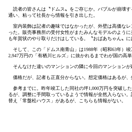
読者の皆さんは〝ドムス〟をご存じか。バブルが崩壊する
通い、粘って社長から情報を引き出した。
室内装飾は記者の趣味ではなかったが、外壁は高価なレ
った。販売事務所の受付女性がまたみんなモデルのように
も年賀状のやり取りだけはしている。〝おばあちゃん〟に
そして、この「ドムス南青山」は1988年（昭和63年）
2,947万円の「有栖川ヒルズ」に抜かれるまでわが国の
そんなけた違いのマンションの隣に今回のマンションが
価格だが、記者も正直分からない。想定価格はあるが、
参考までに。昨年竣工した同社の坪1,000万円を突破
るが、調整に手間取っているようで情報が全然入らない。記
替え「常盤松ハウス」があるが、こちらも情報がない。