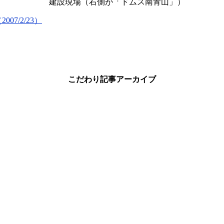
建設現場（右側が「ドムス南青山」）
7/2/23）
こだわり記事アーカイブ