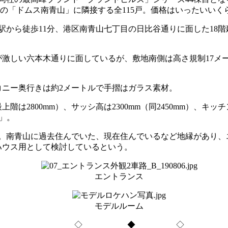
円の「ドムス南青山」に隣接する全115戸。価格はいったいいく
徒歩11分、港区南青山七丁目の日比谷通りに面した18階建て全1
激しい六本木通りに面しているが、敷地南側は高さ規制17メ
ニー奥行きは約2メートルで手摺はガラス素材。
階は2800mm）、サッシ高は2300mm（同2450mm）、
ス」。
る。南青山に過去住んでいた、現在住んでいるなど地縁があり
ハウス用として検討しているという。
エントランス
モデルルーム
◇ ◆ ◇