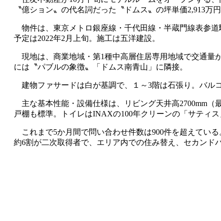
〝億ション〟の代名詞だった〝ドムス〟の坪単価2,913万
物件は、東京メトロ銀座線・千代田線・半蔵門線表参道駅から
予定は2022年2月上旬。施工は五洋建設。
現地は、商業地域・第1種中高層住居専用地域で交通量が
には〝パブルの象徴〟「ドムス南青山」に隣接。
建物ファサードは白が基調で、１～3階は石張り。バルコ
主な基本性能・設備仕様は、リビング天井高2700mm（最上
戸棚も標準。トイレはINAXの100年クリーンの「サティ
これまで5か月間で問い合わせ件数は900件を超えてい
約6割が二次取得者で、エリア内での住み替え、セカンド