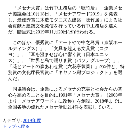
「メセナ大賞」は竹中工務店の「聴竹居」－企業メセ
ナ協議会は10月18日、「メセナアワード2019」を発表
し、最優秀賞に木造モダニズム建築「聴竹居」による社
会貢献と建築文化発信を行っている竹中工務店を選ん
だ。贈呈式は2019年11月20日(水)行われる。
このほか、優秀賞に「アートやで中之島賞（京阪ホー
ルディングス）」、「文具を超える文具賞（コク
ヨ）」、「耳を澄ませば心に響く賞（日本ユニシ
ス）」、「世界と島で踊りま賞（パソナグループ）」、
「花とアートの森あわせ賞（六花亭製菓）」の5件と、特
別賞の文化庁長官賞に「キヤノン綴プロジェクト」を選
んだ。
同協議会は、企業によるメセナの充実と社会からの関
心を高めることを目的に1991年「メセナ大賞」（2003年
より「メセナアワード」に改称）を創設。2018年までに
全国各地の優れたメセナ活動214件を表彰している。
カテゴリ:
2019年度
トップへ戻る