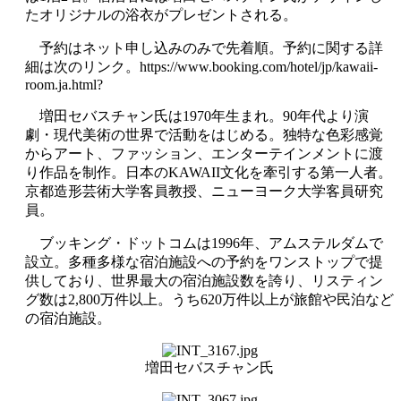
たオリジナルの浴衣がプレゼントされる。
予約はネット申し込みのみで先着順。予約に関する詳
細は次のリンク。https://www.booking.com/hotel/jp/kawaii-
room.ja.html?
増田セバスチャン氏は1970年生まれ。90年代より演
劇・現代美術の世界で活動をはじめる。独特な色彩感覚
からアート、ファッション、エンターテインメントに渡
り作品を制作。日本のKAWAII文化を牽引する第一人者。
京都造形芸術大学客員教授、ニューヨーク大学客員研究
員。
ブッキング・ドットコムは1996年、アムステルダムで
設立。多種多様な宿泊施設への予約をワンストップで提
供しており、世界最大の宿泊施設数を誇り、リスティン
グ数は2,800万件以上。うち620万件以上が旅館や民泊など
の宿泊施設。
増田セバスチャン氏