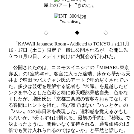
屋上のアート〝きのこ〟
〝washitsu〟
◇ ◆ ◇
「KAWAII Japanese Room - Addicted to TOKYO」は11月
16・17日（土日）限定で一般に公開されるが、公開に先
立つ11月12日、メディア向けに内覧会が行われた。
公開されたのは、コスモスイニシアの「MIMARU東京
赤坂」の1室約40㎡。客室に入った途端、床から壁から天
井まで増田セバスチャン氏のアートで埋め尽くされてい
た。多少は芸術を理解する記者も〝常識〟を超越したピ
ンクを中心とした色彩と柄に仰天唖然呆然自失、色をな
くしたが、増田氏は「京都二条城の賓客をおもてなしす
る客間にヒントを得た。侘び寂ではない〝ハレとケ〟の
〝ハレ〟のの非日常を表現した。違和感を覚えるかもし
れないが、5分もすれば慣れる。最初の予約は〝秒殺〟で
決まったように、間違いなく支持される。通常価格の1.5
倍でも受け入れられるのではないか」と平然と話した。