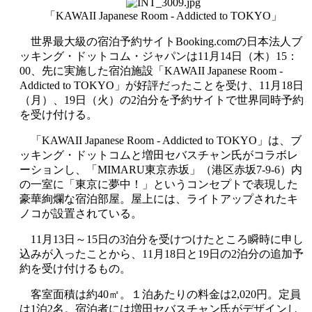
「KAWAII Japanese Room - Addicted to TOKYO」
世界最大級の宿泊予約サイトBooking.comの日本法人ブ
ッキング・ドットコム・ジャパンは11月14日（木）15：
00、先に実施した宿泊施設「KAWAII Japanese Room -
Addicted to TOKYO」が好評だったことを受け、11月18日
（月）、19日（火）の2泊分を予約サイトで世界同時予約
を受け付ける。
「KAWAII Japanese Room - Addicted to TOKYO」は、ブ
ッキング・ドットコムと増田セバスチャン氏がコラボレ
ーションし、「MIMARU東京赤坂」（港区赤坂7-9-6）内
の一室に「東京に夢中！」というコンセプトで表現した
豪華絢爛な宿泊部屋。屋上には、ライトアップされたキ
ノコが設置されている。
11月13日～15日の3泊分を受けつけたところ瞬時に申し
込みが入ったことから、11月18日と19日の2泊分の追加予
約を受け付けるもの。
客室面積は約40㎡。１泊あたりの料金は2,020円。定員
は1泊2名。宿泊者には増田セバスチャン氏がデザインし