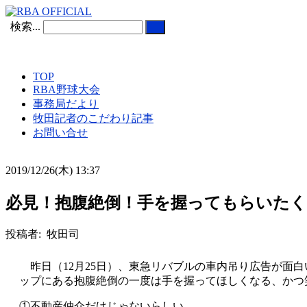
検索...
TOP
RBA野球大会
事務局だより
牧田記者のこだわり記事
お問い合せ
2019/12/26(木) 13:37
必見！抱腹絶倒！手を握ってもらいたく
投稿者: 牧田司
昨日（12月25日）、東急リバブルの車内吊り広告が面
ップにある抱腹絶倒の一度は手を握ってほしくなる、かつ
①不動産仲介だけじゃないらしい。