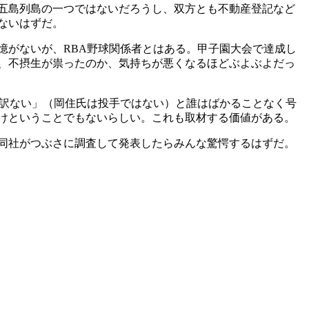
五島列島の一つではないだろうし、双方とも不動産登記など
ないはずだ。
がないが、RBA野球関係者とはある。甲子園大会で達成し
が、不摂生が祟ったのか、気持ちが悪くなるほどぶよぶよだっ
訳ない」（岡住氏は投手ではない）と誰はばかることなく号
けということでもないらしい。これも取材する価値がある。
同社がつぶさに調査して発表したらみんな驚愕するはずだ。