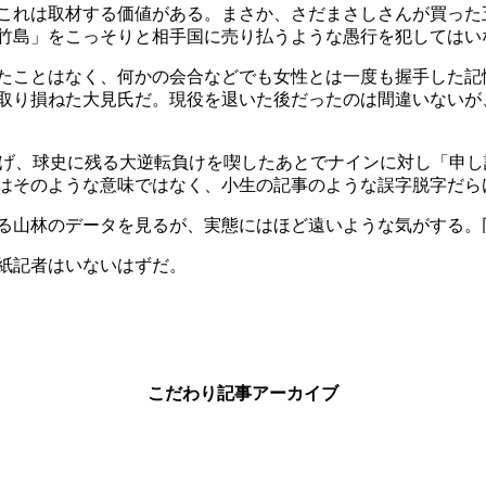
これは取材する価値がある。まさか、さだまさしさんが買った
竹島」をこっそりと相手国に売り払うような愚行を犯してはい
ことはなく、何かの会合などでも女性とは一度も握手した記憶
で取り損ねた大見氏だ。現役を退いた後だったのは間違いない
げ、球史に残る大逆転負けを喫したあとでナインに対し「申し
はそのような意味ではなく、小生の記事のような誤字脱字だら
る山林のデータを見るが、実態にはほど遠いような気がする。
紙記者はいないはずだ。
こだわり記事アーカイブ