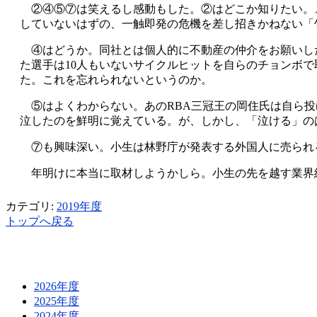
②④⑤⑦は笑えるし感動もした。②はどこか知りたい。
していないはずの、一触即発の危機を差し招きかねない「
④はどうか。同社とは個人的に不動産の仲介をお願いした
た選手は10人もいないサイクルヒットを自らのチョンボ
た。これを忘れられないというのか。
⑤はよくわからない。あのRBA三冠王の岡住氏は自ら投
泣したのを鮮明に覚えている。が、しかし、「泣ける」の
⑦も興味深い。小生は林野庁が発表する外国人に売られ
年明けに本当に取材しようかしら。小生の先を越す業界
カテゴリ:
2019年度
トップへ戻る
2026年度
2025年度
2024年度