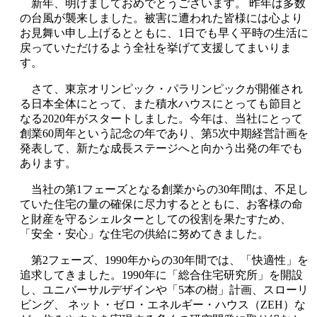
新年、明けましておめでとうございます。 昨年は多数
の台風が襲来しました。被害に遭われた皆様には心より
お見舞い申し上げるとともに、1日でも早く平時の生活に
戻っていただけるよう全社を挙げて支援してまいりま
す。
さて、東京オリンピック・パラリンピックが開催され
る日本全体にとって、また積水ハウスにとっても節目と
なる2020年がスタートしました。今年は、当社にとって
創業60周年という記念の年であり、第5次中期経営計画を
発表して、新たな成長ステージへと向かう出発の年でも
あります。
当社の第1フェーズとなる創業からの30年間は、不足し
ていた住宅の量の確保に尽力するとともに、お客様の命
と財産を守るシェルターとしての役割を果たすため、
「安全・安心」な住宅の供給に努めてきました。
第2フェーズ、1990年からの30年間では、「快適性」を
追求してきました。1990年に「総合住宅研究所」を開設
し、ユニバーサルデザインや「5本の樹」計画、スローリ
ビング、 ネット・ゼロ・エネルギー・ハウス（ZEH）な