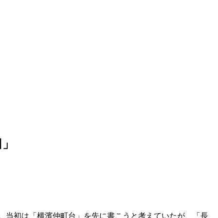
田」
。当初は「横濱仲町台」を先に書こうと考えていたが、「長