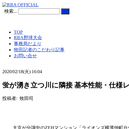
検索...
TOP
RBA野球大会
事務局だより
牧田記者のこだわり記事
お問い合せ
2020/02/18(火) 16:04
蛍が湧き立つ川に隣接 基本性能・仕様レ
投稿者: 牧田司
大京が分譲中のZEHマンション「ライオンズ横濱仲町台