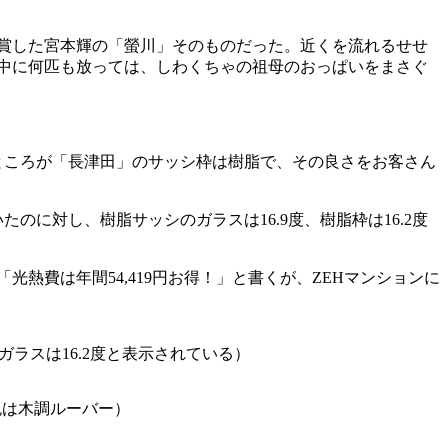
受賞した宮本輝の「螢川」そのものだった。近くを流れるせせ
中に何匹も放っては、しわくちゃの祖母のおっぱいをまさぐ
ところが「長津田」のサッシ枠は樹脂で、その良さをお客さん
たのに対し、樹脂サッシのガラスは16.9度、樹脂枠は16.2度
費は年間54,419円お得！」と書くが、ZEHマンションに
ラスは16.2度と表示されている）
色は木調ルーバー）