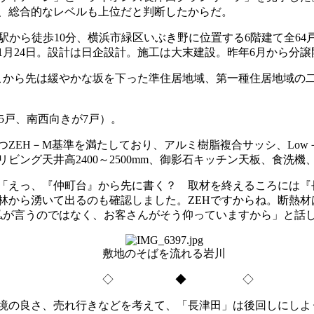
、総合的なレベルも上位だと判断したからだ。
ら徒歩10分、横浜市緑区いぶき野に位置する6階建て全64戸。現
2020年1月24日。設計は日企設計。施工は大末建設。昨年6月か
から先は緩やかな坂を下った準住居地域、第一種住居地域の
5戸、南西向きが7戸）。
EH－M基準を満たしており、アルミ樹脂複合サッシ、Low－E
ング天井高2400～2500mm、御影石キッチン天板、食洗機
「えっ、『仲町台』から先に書く？ 取材を終えるころには『
から湧いて出るのも確認しました。ZEHですからね。断熱材は
。私が言うのではなく、お客さんがそう仰っていますから」と話
敷地のそばを流れる岩川
◇ ◆ ◇
境の良さ、売れ行きなどを考えて、「長津田」は後回しにしよ