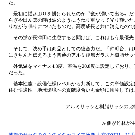
た。
最初に揺さぶりを掛けられたのが〝蛍が湧いて出る〟だっ
らぎや田んぼの畔は波のようにうねり重なって光り輝いた
りながら眠りについたものだ。高度成長と共に消えたので
その蛍が長津田に生息すると聞けば、これはもう最優先
そして、決め手は商品としての総合力だ。「仲町台」はL
にきちんと伝えるよう普通のアルミ複層ガラスと樹脂サッ
外気温をマイナス4.8度、室温を20.8度に設定しており、
だった。
基本性能・設備仕様レベルから判断して、この単価設定はも
住む快適性・地球環境への貢献度合いも金額に換算しては
アルミサッシと樹脂サッシの比較
左側が竹林が
隣接のサカタのタネのメタセコイア圧巻
大京の
－
「
ZEH
M