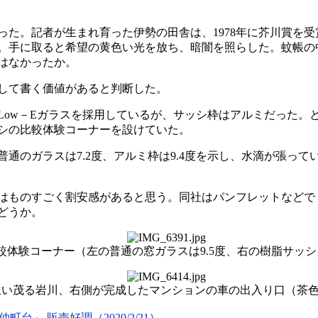
た。記者が生まれ育った伊勢の田舎は、1978年に芥川賞を
。手に取ると希望の黄色い光を放ち、暗闇を照らした。蚊帳の
はなかったか。
して書く価値があると判断した。
ow－Eガラスを採用しているが、サッシ枠はアルミだった。
シの比較体験コーナーを設けていた。
普通のガラスは7.2度、アルミ枠は9.4度を示し、水滴が張ってい
のすごく割安感があると思う。同社はパンフレットなどで「光熱
どうか。
体験コーナー（左の普通の窓ガラスは9.5度、右の樹脂サッシガ
生い茂る岩川、右側が完成したマンションの車の出入り口（茶
仲町台」
販売好調（
）
2020/2/21