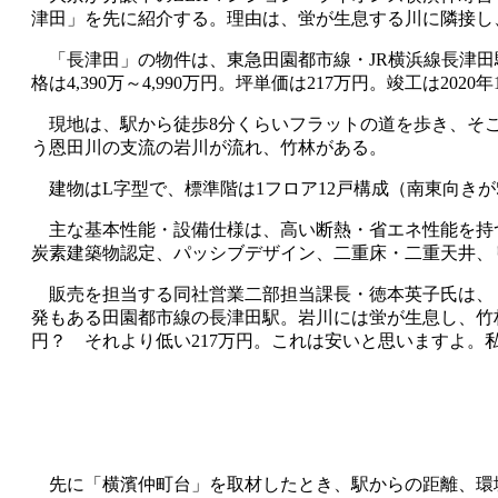
津田」を先に紹介する。理由は、蛍が生息する川に隣接し
「長津田」の物件は、東急田園都市線・JR横浜線長津田駅か
格は4,390万～4,990万円。坪単価は217万円。竣工は
現地は、駅から徒歩8分くらいフラットの道を歩き、そこ
う恩田川の支流の岩川が流れ、竹林がある。
建物はL字型で、標準階は1フロア12戸構成（南東向きが
主な基本性能・設備仕様は、高い断熱・省エネ性能を持つZ
炭素建築物認定、パッシブデザイン、二重床・二重天井、リビ
販売を担当する同社営業二部担当課長・徳本英子氏は、
発もある田園都市線の長津田駅。岩川には蛍が生息し、竹林
円？ それより低い217万円。これは安いと思いますよ
先に「横濱仲町台」を取材したとき、駅からの距離、環