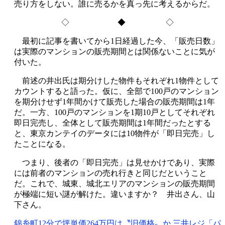
売り方をしない。誰に売るかを真っ先に考えるからだ。
◇ ◆ ◇
最初に記事を書いてから1日経過した今、「販売日数」
は実際のマンションの販売期間とは関係ないことに気が
付いた。
前述の井出氏は期分けした物件もそれぞれ1物件として
カウントすると語った。仮に、全部で100戸のマンション
を期分けせず1年間かけて販売した場合の販売期間は1年
だ。一方、100戸のマンションを1期10戸としてそれぞれ
即日完売し、全体として販売期間は1年間だったとする
と、東京カンテイのデータには10物件が「即日完売」し
たことになる。
つまり、後者の「即日完売」は見せかけであり、実際
には前者のマンションの売れ行きと同じだということ
だ。これで、城東、城北エリアのマンションの販売期間
が極端に短い謎が解けた。違いますか？ 井出さん、山
下さん。
錦糸町12分で坪単価264万円は〝旧価格〟か 三井レジ「パ