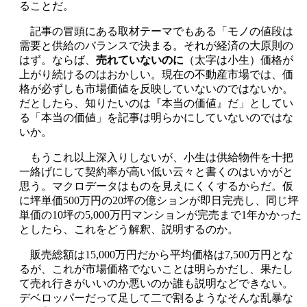
ることだ。
記事の冒頭にある取材テーマでもある「モノの値段は
需要と供給のバランスで決まる。それが経済の大原則の
はず。ならば、
売れていないのに
（太字は小生）価格が
上がり続けるのはおかしい。現在の不動産市場では、価
格が必ずしも市場価値を反映していないのではないか。
だとしたら、知りたいのは『本当の価値』だ」としてい
る「本当の価値」を記事は明らかにしていないのではな
いか。
もうこれ以上深入りしないが、小生は供給物件を十把
一絡げにして契約率が高い低い云々と書くのはいかがと
思う。マクロデータはものを見えにくくするからだ。仮
に坪単価500万円の20坪の億ションが即日完売し、同じ坪
単価の10坪の5,000万円マンションが完売まで1年かかった
としたら、これをどう解釈、説明するのか。
販売総額は15,000万円だから平均価格は7,500万円とな
るが、これが市場価格でないことは明らかだし、果たし
て売れ行きがいいのか悪いのか誰も説明などできない。
デベロッパーだって足して二で割るようなそんな乱暴な