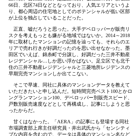
66日、北区74日などとなっており、人気エリアというよ
り、都心周辺の住宅地としてのポテンシャルが低い区部
が上位を独占していることだった。
正直、嘘だろうと思った。大手デベロッパーが販売リ
スクを考えもっとも嫌がる地域ではないか。2014～2018
年に取材したマンションの記憶を辿っても、それらのエ
リアで売れ行きが好調だったのを思い出せなかった。墨
田区でいえば、錦糸町で分譲し、好調だった三井不動産
レジデンシャル…しか思い浮かばない。足立区でも北千
住の三井不動産レジデンシャルと三菱地所レジデンスの
早期完売マンションしか出てこない。
そこで早速、同社に具体のマンションデータを教えて
いただきたいと申し込んだ。短時間完売ベスト100とかロ
ングランマンション100、デベロッパー別販売スピード、
戸数別販売速度などとして再構成し、記事にしようと思
ったからだ。
甘くはなかった。「AERA」の記事にも登場する同社
市場調査部上席主任研究員・井出武氏から「センシティ
ブな内容を含むので、データは具体のマンション名など