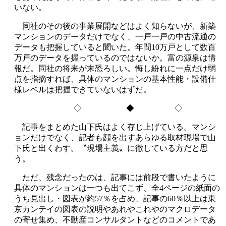
いない。
同社のその後の事業展開などはよく知らないが、新築
マンションのデータだけでなく、一戸一戸の中古流通の
データも把握していると聞いた。年間10万戸として数百
万戸のデータを握っているのではないか。富の源泉は情
報だ。同社の将来が末恐ろしい。悔し紛れに一点だけ弱
点を指摘すれば、具体のマンションの基本性能・設備仕
様レベルは把握できていないはずだ。
◇ ◆ ◇
記事をまとめた山下氏はよく存じ上げている。マンシ
ョンだけでなく、記者も顔を出すあらゆる取材現場で山
下氏と出くわす。〝現場主義〟に徹している方だと思
う。
ただ、残念だったのは、記事には前段で書いたように
具体のマンションは一つも出てこず、全4ページの紙面の
うち見出し・図表が約57％を占め、記事の60％以上は東
京カンテイの図表の説明やあれやこれやのマクロデータ
の寄せ集め、不動産コンサルタントなどのコメントであ