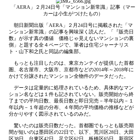
「AERA」２月24日号「マンション新常識」記事（マー
カーは小生がつけたもの）
朝日新聞出版「AERA」２月24日号に掲載された「マ
ンション新常識」の記事を興味深く読んだ。「『販売日
数』が示す真の価値 価格じゃ見えないマンションの裏
側」と題する全４ページで、筆者は住宅ジャーナリス
ト・山下和之氏と同誌の編集部。
もっとも注目したのは、東京カンテイが提供した首都
圏、名古屋市、大阪市、京都市などの2014年～2018年に
かけて分譲されたマンション全物件のデータだった。
データは定量的に処理されているため、具体的なマン
ション名などは１件も記されていない。販売開始から終
了までの平均日数、最長日数と即日完売－半年以内－１
年以内－１年超の分布、４年間の平均価格の推移などが
分かりやすく図示されているのみだ。
驚いたのは販売日数だった。首都圏でもっとも販売期
間が短いのは墨田区の22日で、以下、荒川区28日、大田
区38日、台東区42日、足立区62日、板橋区65日、新宿区