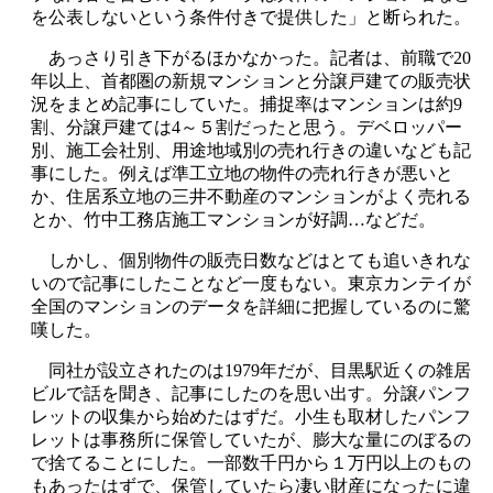
を公表しないという条件付きで提供した」と断られた。
あっさり引き下がるほかなかった。記者は、前職で20
年以上、首都圏の新規マンションと分譲戸建ての販売状
況をまとめ記事にしていた。捕捉率はマンションは約9
割、分譲戸建ては4～５割だったと思う。デベロッパー
別、施工会社別、用途地域別の売れ行きの違いなども記
事にした。例えば準工立地の物件の売れ行きが悪いと
か、住居系立地の三井不動産のマンションがよく売れる
とか、竹中工務店施工マンションが好調…などだ。
しかし、個別物件の販売日数などはとても追いきれな
いので記事にしたことなど一度もない。東京カンテイが
全国のマンションのデータを詳細に把握しているのに驚
嘆した。
同社が設立されたのは1979年だが、目黒駅近くの雑居
ビルで話を聞き、記事にしたのを思い出す。分譲パンフ
レットの収集から始めたはずだ。小生も取材したパンフ
レットは事務所に保管していたが、膨大な量にのぼるの
で捨てることにした。一部数千円から１万円以上のもの
もあったはずで、保管していたら凄い財産になったに違