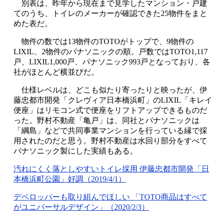
別表は、昨年から現在まで見学したマンション・戸建
てのうち、トイレのメーカーが確認できた25物件をまと
めた表だ。
物件の数では13物件のTOTOがトップで、9物件の
LIXIL、2物件のパナソニックの順。戸数ではTOTO1,117
戸、LIXIL1,000戸、パナソニック993戸となっており、各
社がほとんど横並びだ。
仕様レベルは、どこも似たり寄ったりと映ったが、伊
藤忠都市開発「クレヴィア日本橋浜町」のLIXIL「キレイ
便座」はリモコン式で便座をリフトアップできるものだ
った。野村不動産「亀戸」は、同社とパナソニックは
「綱島」などで共同事業マンションを行っている縁で採
用されたのだと思う。野村不動産は水回り部分をすべて
パナソニック製にした実績もある。
汚れにくく落としやすいトイレ採用 伊藤忠都市開発「日
本橋浜町公園」好調（2019/4/1）
デベロッパーも取り組んでほしい 「TOTO商品はすべて
がユニバーサルデザイン」（2020/2/3）