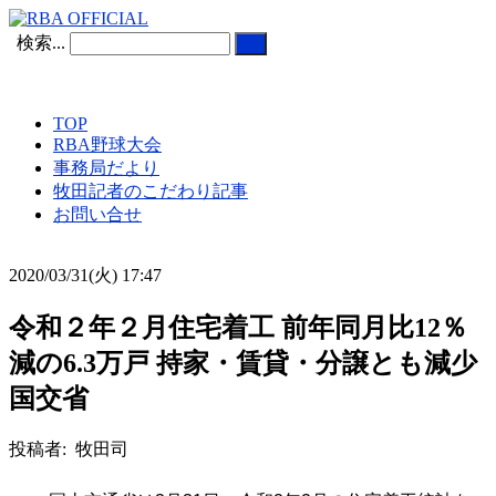
検索...
TOP
RBA野球大会
事務局だより
牧田記者のこだわり記事
お問い合せ
2020/03/31(火) 17:47
令和２年２月住宅着工 前年同月比12％
減の6.3万戸 持家・賃貸・分譲とも減少
国交省
投稿者: 牧田司