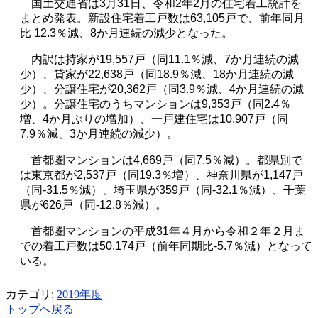
国土交通省は
3
月
31
日、令和2年2月の住宅着工統計を
まとめ発表。新設住宅着工戸数は
63,105
戸で、前年同月
比
12.3
％減、
8
か月連続の減少となった。
内訳は持家が
19,557
戸（同
11.1
％減、
7
か月連続の減
少）、貸家が
22,638
戸（同
18.9
％減、
18
か月連続の減
少）、分譲住宅が
20,362
戸（同
3.9
％減、
4
か月連続の減
少）。分譲住宅のうちマンションは
9,353
戸（同
2.4
％
増、
4
か月ぶりの増加）、一戸建住宅は
10,907
戸（同
7.9
％減、
3
か月連続の減少）。
首都圏マンションは
4,669
戸（同
7.5
％減）。都県別で
は東京都が
2,537
戸（同
19.3
％増）、神奈川県が
1,147
戸
（同
-31.5
％減）、埼玉県が
359
戸（同
-32.1
％減）、千葉
県が
626
戸（同
-12.8
％減）。
首都圏マンションの平成
31
年４月から令和２年２月ま
での着工戸数は
50,174
戸（前年同期比
-5.7
％減）となって
いる。
カテゴリ:
2019年度
トップへ戻る