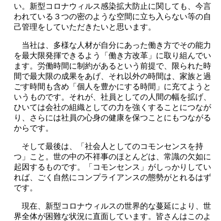
い。新型コロナウィルス感染拡大防止に関しても、今言
われている３つの密のような空間に立ち入らない等の自
己管理をしていただきたいと思います。
当社は、多様な人材が自分にあった働き方でその能力
を最大限発揮できるよう「働き方改革」に取り組んでい
ます。労働時間に制約があるという前提で、限られた時
間で最大限の成果をあげ、それ以外の時間は、家族と過
ごす時間も含め「個人を豊かにする時間」に充てようと
いうものです。それが、社員としての人間の幅を拡げ、
ひいては会社の組織としての力を強くすることにつなが
り、さらには社員の心身の健康を保つことにもつながる
からです。
そして最後は、「社会人としてのコモンセンスを持
つ」こと。世の中の不祥事のほとんどは、常識の欠如に
起因するものです。「コモンセンス」がしっかりしてい
れば、ごく自然にコンプライアンスの態勢がとれるはず
です。
現在、新型コロナウィルスの世界的な蔓延により、世
界全体が困難な状況に直面しています。皆さんはこのよ