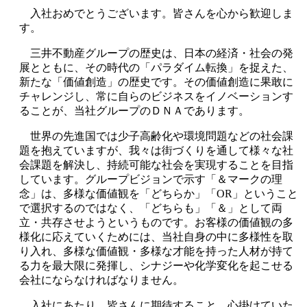
入社おめでとうございます。皆さんを心から歓迎しま
す。
三井不動産グループの歴史は、日本の経済・社会の発
展とともに、その時代の「パラダイム転換」を捉えた、
新たな「価値創造」の歴史です。その価値創造に果敢に
チャレンジし、常に自らのビジネスをイノベーションす
ることが、当社グループのＤＮＡであります。
世界の先進国では少子高齢化や環境問題などの社会課
題を抱えていますが、我々は街づくりを通して様々な社
会課題を解決し、持続可能な社会を実現することを目指
しています。グループビジョンで示す「＆マークの理
念」は、多様な価値観を「どちらか」「OR」ということ
で選択するのではなく、「どちらも」「＆」として両
立・共存させようというものです。お客様の価値観の多
様化に応えていくためには、当社自身の中に多様性を取
り入れ、多様な価値観・多様な才能を持った人材が持て
る力を最大限に発揮し、シナジーや化学変化を起こせる
会社にならなければなりません。
入社にあたり、皆さんに期待すること、心掛けていた