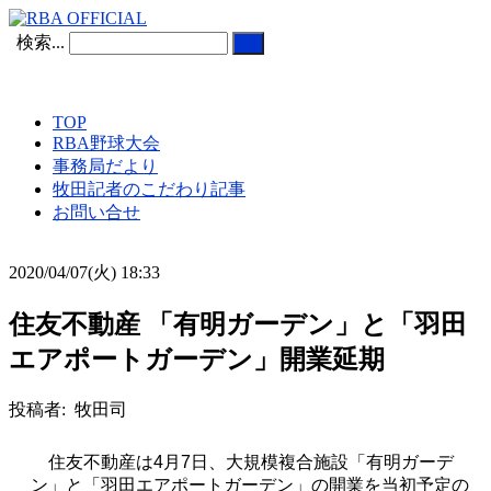
検索...
TOP
RBA野球大会
事務局だより
牧田記者のこだわり記事
お問い合せ
2020/04/07(火) 18:33
住友不動産 「有明ガーデン」と「⽻⽥
エアポートガーデン」開業延期
投稿者: 牧田司
住友不動産は
4
月
7
日、⼤規模複合施設「有明ガーデ
ン」と「⽻⽥エアポートガーデン」の開業を当初予定の