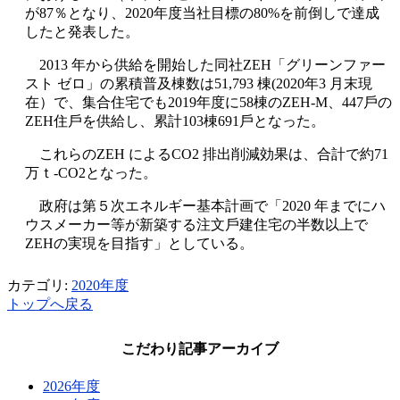
が87％となり、2020年度当社⽬標の80%を前倒しで達成
したと発表した。
2013 年から供給を開始した同社ZEH「グリーンファー
スト ゼロ」の累積普及棟数は51,793 棟(2020年3 ⽉末現
在）で、集合住宅でも2019年度に58棟のZEH-M、447⼾の
ZEH住⼾を供給し、累計103棟691⼾となった。
これらのZEH によるCO2 排出削減効果は、合計で約71
万ｔ-CO2となった。
政府は第５次エネルギー基本計画で「2020 年までにハ
ウスメーカー等が新築する注⽂⼾建住宅の半数以上で
ZEHの実現を⽬指す」としている。
カテゴリ:
2020年度
トップへ戻る
こだわり記事アーカイブ
2026年度