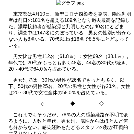
東京都は
4
月
10
日、新型コロナ感染者を発表。陽性判明
者は前日の
181
名を超える
189
名となり過去最高を記録し
た。濃厚接触者が感染源と判明したのは
40
名にとどま
り、調査中は
147
名にのぼっている。男女の性別が分から
ない人も
8
名いる。
70
代以上は
16
名で
8.5
％にとどまって
いる。
男女比は男性
112
名（
61.8
％）：女性
69
名（
38.1
％）。
年代では
20
代がもっとも多く
48
名、
44
名の
30
代が続き、
20
～
40
代で
64.0
％を占めている。
男女別では、
30
代の男性が
26
名でもっとも多く、以
下、
50
代の男性
25
名、
20
代の男性と女性が各
23
名。女性
は
20
～
30
代で女性全体の
58.0
％を占めている。
◇
◆ ◇
これまでもそうだが、
78
％の人の感染経路が不明であ
るように、人数と年代、男女別、属性からはほとんど何
も分からない。感染経路をたどるスタッフの数が圧倒的
に足りないようだ。