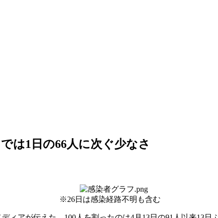
4月では1日の66人に次ぐ少なさ
※26日は感染経路不明も含む
ィアが伝えた。100人を割ったのは4月13日の91人以来13日