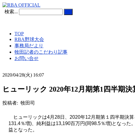
検索...
TOP
RBA野球大会
事務局だより
牧田記者のこだわり記事
お問い合せ
2020/04/28(火) 16:07
ヒューリック 2020年12月期第1四半期
投稿者: 牧田司
ヒューリックは
4
月
28
日、
2020
年
12
月期第１四半期決算
131.4
％増
)
、純利益は
13,190
百万円
(
同
98.5
％増
)
となった
益となった。