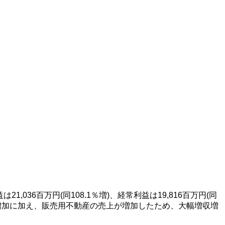
益は
21,036
百万円
(
同
108.1
％増
)
、経常利益は
19,816
百万円
(
同
増加に加え、販売用不動産の売上が増加したため、大幅増収増