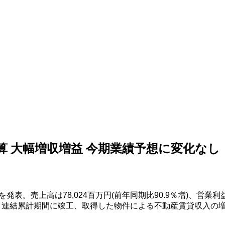
決算 大幅増収増益 今期業績予想に変化なし
を発表。売上高は
78,024
百万円
(
前年同期比
90.9
％増
)
、営業利
。連結累計期間に竣工、取得した物件による不動産賃貸収入の