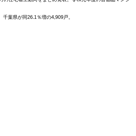
、千葉県が同
26.1
％増の
4,909
戸。