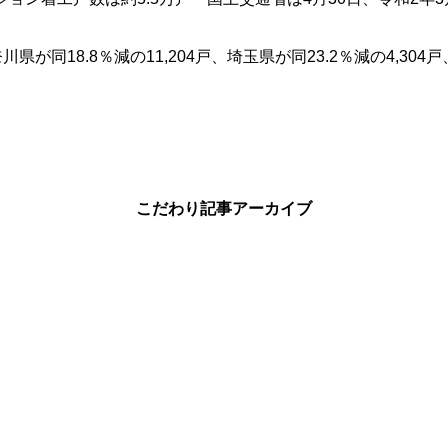
奈川県が同
18.8
％減の
11,204
戸、埼玉県が同
23.2
％減の
4,304
戸
こだわり記事アーカイブ