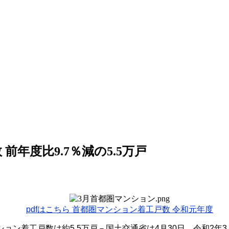
年度比9.7％減の5.5万戸
pdfはこちら 首都圏マンション着工戸数 令和元年度
ション着工戸数は約
5.5
万戸－国土交通省は
4
月
30
日、令和
2
年
3