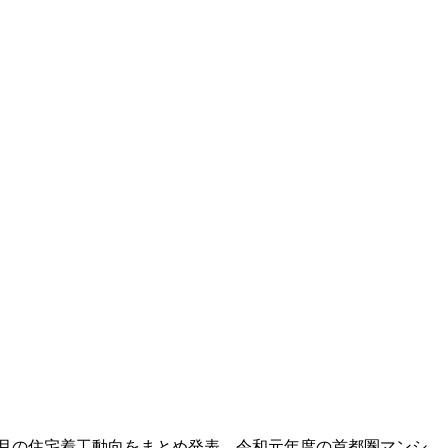
月の住宅着工動向をまとめ発表。令和元年度の首都圏マンシ