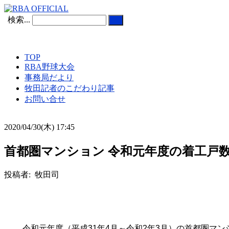
検索...
TOP
RBA野球大会
事務局だより
牧田記者のこだわり記事
お問い合せ
2020/04/30(木) 17:45
首都圏マンション 令和元年度の着工戸数 前
投稿者: 牧田司
令和元年度（平成
31
年
4
月～令和
2
年
3
月）の首都圏マン