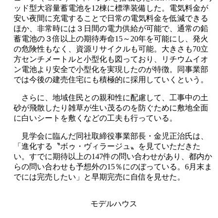
ッド型大容量蓄電池を12棟に標準装備した。電気料金が
安い夜間に充電することで日常の電気料金を低減できる
ほか、非常時には３日間の電力供給が可能で、通常の鉛
蓄電池の３倍以上の期待寿命15～20年を可能にし、発火
の危険性もなく、資源リサイクルも可能。大きさも70立
方センチメートルと小型化も図っており、リチウムイオ
ン電池より安全で小型化を実現したのが特徴。同事業部
では今後の建売住宅にも積極的に採用していくという。
さらに、地域住民との親和性に配慮して、工事中の土
砂が飛散したり雑草が生い茂るのを防ぐために敷地全面
に白いシートを敷くなどの工夫も行っている。
見学会に臨んだ同社取締役事業部長・金児正治氏は、
「進化する〝ボゥ・ヴィラージュ〟を見ていただきた
い。すでに期待以上の147件の問い合わせがあり、都内か
らの問い合わせも予想外の15％にのぼっている。6月末ま
でには完売したい」と早期完売に自信を見せた。
モデルハウス