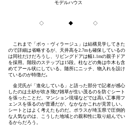
モデルハウス
◇ ◆ ◇
これまで「ボゥ・ヴィラージュ」は結構見学してきた
ので詳細は省略するが、天井高を2.7mも確保しているの
は同社だけだろうし、リビングドアは幅1.1mの親子ドア
を採用。階段のステップは15段。柱などの角は巾木も含
めてアール状にしている。随所にニッチ、物入れを設け
ているのが特徴だ｡
金児氏が「進化している」と語った部分で記者が感心
したのは土砂が吹き飛び雑草が生い茂るのを防ぐシート
を張ったことだ。マンション現場などでは高い工事用フ
ェンスを張るのが普通だが、なかなかこれが見苦しい。
シートとはよく考えたものだ。ポラスが埼玉県で圧倒的
な人気なのは、こうした地域との親和性に取り組んでい
るからだろう。