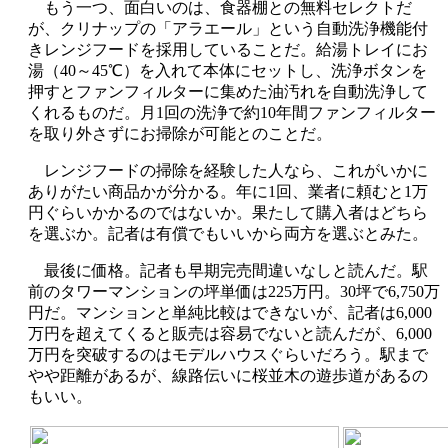
もう一つ、面白いのは、食器棚との無料セレクトだ
が、クリナップの「アラエール」という自動洗浄機能付
きレンジフードを採用していることだ。給湯トレイにお
湯（40～45℃）を入れて本体にセットし、洗浄ボタンを
押すとファンフィルターに集めた油汚れを自動洗浄して
くれるものだ。月1回の洗浄で約10年間ファンフィルター
を取り外さずにお掃除が可能とのことだ。
レンジフードの掃除を経験した人なら、これがいかに
ありがたい商品かが分かる。年に1回、業者に頼むと1万
円ぐらいかかるのではないか。果たして購入者はどちら
を選ぶか。記者は有償でもいいから両方を選ぶとみた。
最後に価格。記者も早期完売間違いなしと読んだ。駅
前のタワーマンションの坪単価は225万円。30坪で6,750万
円だ。マンションと単純比較はできないが、記者は6,000
万円を超えてくると販売は容易でないと読んだが、6,000
万円を突破するのはモデルハウスぐらいだろう。駅まで
やや距離があるが、線路伝いに桜並木の遊歩道があるの
もいい。