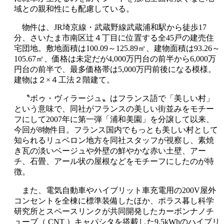
域との親和性にも配慮している。
物件は、JR埼京線・武蔵野線武蔵浦和駅から徒歩17
分、さいたま市南区辻４丁目に位置する全45戸の建売住
宅団地。敷地面積は100.09～125.89㎡、建物面積は93.26～
105.67㎡、価格は未定だが4,000万円台の前半から6,000万
円台の前半で、最多価格帯は5,000万円前後になる模様。
建物は２×４工法２階建て。
〝ボゥ・ヴィラージュ〟はフランス語で「美しい村」
という意味で、同社がフランスの美しい街並みをモチー
フにして2007年に第一弾「浦和美園」を分譲して以来、
今回が8物件目。フランス国内でもっとも美しい村として
知られるリュベロン地方を同社スタッフが視察し、素焼
き瓦の淡いベージュや外壁の鮮やかな赤い土壁、アー
チ、石畳、アール状の屋根などをモチーフにしたのが特
徴。
また、電気自動車やハイブリット車充電用の200V屋外
コンセントを全棟に標準装備したほか、ポラス暮し科学
研究所とスペースリンクが共同開発したカーボンナノチ
ューブ（ CNT ）キャパシタを搭載した9.5kWhのハイブリ