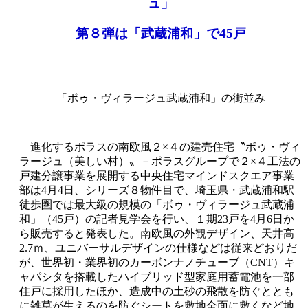
ュ」
第８弾は「武蔵浦和」で45戸
「ボゥ・ヴィラージュ武蔵浦和」の街並み
進化するポラスの南欧風２×４の建売住宅〝ボゥ・ヴィ
ラージュ（美しい村）〟－ポラスグループで２×４工法の
戸建分譲事業を展開する中央住宅マインドスクエア事業
部は4月4日、シリーズ８物件目で、埼玉県・武蔵浦和駅
徒歩圏では最大級の規模の「ボゥ・ヴィラージュ武蔵浦
和」（45戸）の記者見学会を行い、１期23戸を4月6日か
ら販売すると発表した。南欧風の外観デザイン、天井高
2.7ｍ、ユニバーサルデザインの仕様などは従来どおりだ
が、世界初・業界初のカーボンナノチューブ（CNT）キ
ャパシタを搭載したハイブリッド型家庭用蓄電池を一部
住戸に採用したほか、造成中の土砂の飛散を防ぐととも
に雑草が生えるのを防ぐシートを敷地全面に敷くなど地