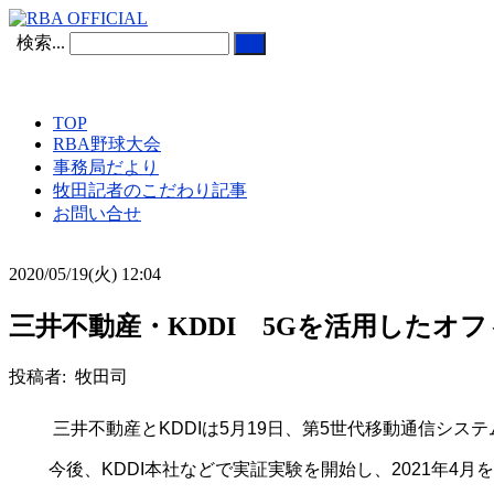
検索...
TOP
RBA野球大会
事務局だより
牧田記者のこだわり記事
お問い合せ
2020/05/19(火) 12:04
三井不動産・KDDI 5Gを活用したオ
投稿者: 牧田司
三井不動産と
KDDI
は
5
月
19
日、第
5
世代移動通信システ
今後、
KDDI
本社などで実証実験を開始し、
2021
年
4
月を