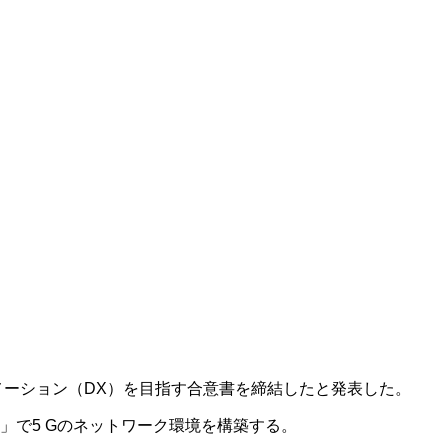
メーション（
DX
）を目指す合意書を締結したと発表した。
」で
5 G
のネットワーク環境を構築する。