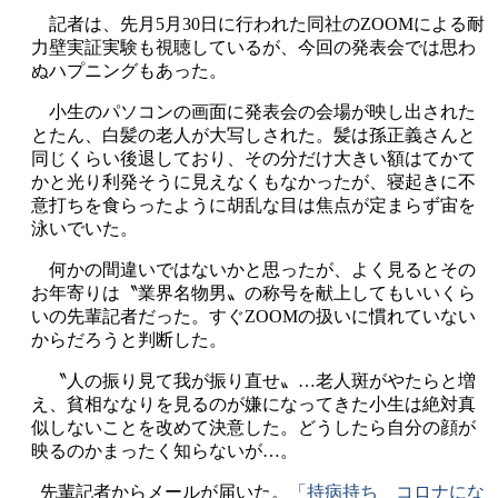
記者は、先月5月30日に行われた同社のZOOMによる耐
力壁実証実験も視聴しているが、今回の発表会では思わ
ぬハプニングもあった。
小生のパソコンの画面に発表会の会場が映し出された
とたん、白髪の老人が大写しされた。髪は孫正義さんと
同じくらい後退しており、その分だけ大きい額はてかて
かと光り利発そうに見えなくもなかったが、寝起きに不
意打ちを食らったように胡乱な目は焦点が定まらず宙を
泳いでいた。
何かの間違いではないかと思ったが、よく見るとその
お年寄りは〝業界名物男〟の称号を献上してもいいくら
いの先輩記者だった。すぐZOOMの扱いに慣れていない
からだろうと判断した。
〝人の振り見て我が振り直せ〟…老人斑がやたらと増
え、貧相ななりを見るのが嫌になってきた小生は絶対真
似しないことを改めて決意した。どうしたら自分の顔が
映るのかまったく知らないが…。
先輩記者からメールが届いた。
「持病持ち コロナにな