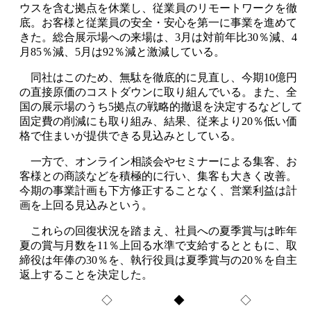
ウスを含む拠点を休業し、従業員のリモートワークを徹
底。お客様と従業員の安全・安心を第一に事業を進めて
きた。総合展示場への来場は、3月は対前年比30％減、4
月85％減、5月は92％減と激減している。
同社はこのため、無駄を徹底的に見直し、今期10億円
の直接原価のコストダウンに取り組んでいる。また、全
国の展示場のうち5拠点の戦略的撤退を決定するなどして
固定費の削減にも取り組み、結果、従来より20％低い価
格で住まいが提供できる見込みとしている。
一方で、オンライン相談会やセミナーによる集客、お
客様との商談などを積極的に行い、集客も大きく改善。
今期の事業計画も下方修正することなく、営業利益は計
画を上回る見込みという。
これらの回復状況を踏まえ、社員への夏季賞与は昨年
夏の賞与月数を11％上回る水準で支給するとともに、取
締役は年俸の30％を、執行役員は夏季賞与の20％を自主
返上することを決定した。
◇ ◆ ◇