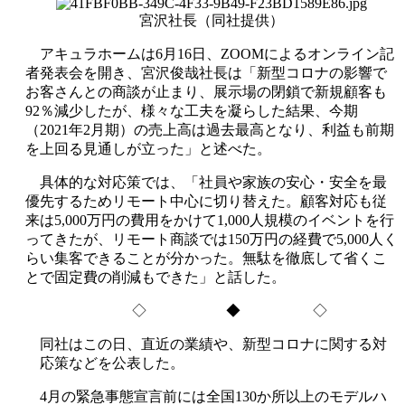
宮沢社長（同社提供）
アキュラホームは6月16日、ZOOMによるオンライン記
者発表会を開き、宮沢俊哉社長は「新型コロナの影響で
お客さんとの商談が止まり、展示場の閉鎖で新規顧客も
92％減少したが、様々な工夫を凝らした結果、今期
（2021年2月期）の売上高は過去最高となり、利益も前期
を上回る見通しが立った」と述べた。
具体的な対応策では、「社員や家族の安心・安全を最
優先するためリモート中心に切り替えた。顧客対応も従
来は5,000万円の費用をかけて1,000人規模のイベントを行
ってきたが、リモート商談では150万円の経費で5,000人く
らい集客できることが分かった。無駄を徹底して省くこ
とで固定費の削減もできた」と話した。
◇ ◆ ◇
同社はこの日、直近の業績や、新型コロナに関する対
応策などを公表した。
4月の緊急事態宣言前には全国130か所以上のモデルハ