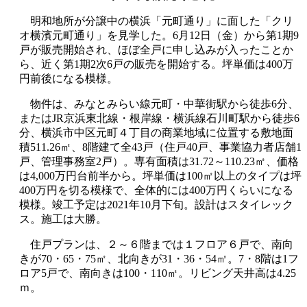
明和地所が分譲中の横浜「元町通り」に面した「クリ
オ横濱元町通り」を見学した。6月12日（金）から第1期9
戸が販売開始され、ほぼ全戸に申し込みが入ったことか
ら、近く第1期2次6戸の販売を開始する。坪単価は400万
円前後になる模様。
物件は、みなとみらい線元町・中華街駅から徒歩6分、
またはJR京浜東北線・根岸線・横浜線石川町駅から徒歩6
分、横浜市中区元町４丁目の商業地域に位置する敷地面
積511.26㎡、8階建て全43戸（住戸40戸、事業協力者店舗1
戸、管理事務室2戸）。専有面積は31.72～110.23㎡、価格
は4,000万円台前半から。坪単価は100㎡以上のタイプは坪
400万円を切る模様で、全体的には400万円くらいになる
模様。竣工予定は2021年10月下旬。設計はスタイレック
ス。施工は大勝。
住戸プランは、２～６階までは１フロア６戸で、南向
きが70・65・75㎡、北向きが31・36・54㎡。7・8階は1フ
ロア5戸で、南向きは100・110㎡。リビング天井高は4.25
ｍ。