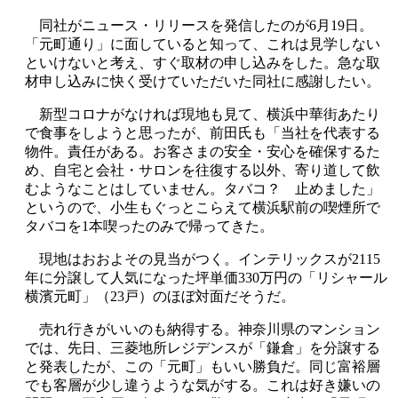
同社がニュース・リリースを発信したのが6月19日。
「元町通り」に面していると知って、これは見学しない
といけないと考え、すぐ取材の申し込みをした。急な取
材申し込みに快く受けていただいた同社に感謝したい。
新型コロナがなければ現地も見て、横浜中華街あたり
で食事をしようと思ったが、前田氏も「当社を代表する
物件。責任がある。お客さまの安全・安心を確保するた
め、自宅と会社・サロンを往復する以外、寄り道して飲
むようなことはしていません。タバコ？ 止めました」
というので、小生もぐっとこらえて横浜駅前の喫煙所で
タバコを1本喫ったのみで帰ってきた。
現地はおおよその見当がつく。インテリックスが2115
年に分譲して人気になった坪単価330万円の「リシャール
横濱元町」（23戸）のほぼ対面だそうだ。
売れ行きがいいのも納得する。神奈川県のマンション
では、先日、三菱地所レジデンスが「鎌倉」を分譲する
と発表したが、この「元町」もいい勝負だ。同じ富裕層
でも客層が少し違うような気がする。これは好き嫌いの