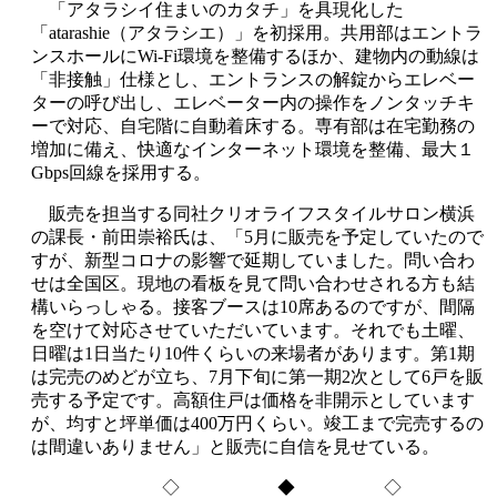
「アタラシイ住まいのカタチ」を具現化した
「atarashie（アタラシエ）」を初採用。共用部はエントラ
ンスホールにWi-Fi環境を整備するほか、建物内の動線は
「非接触」仕様とし、エントランスの解錠からエレベー
ターの呼び出し、エレベーター内の操作をノンタッチキ
ーで対応、自宅階に自動着床する。専有部は在宅勤務の
増加に備え、快適なインターネット環境を整備、最大１
Gbps回線を採用する。
販売を担当する同社クリオライフスタイルサロン横浜
の課長・前田崇裕氏は、「5月に販売を予定していたので
すが、新型コロナの影響で延期していました。問い合わ
せは全国区。現地の看板を見て問い合わせされる方も結
構いらっしゃる。接客ブースは10席あるのですが、間隔
を空けて対応させていただいています。それでも土曜、
日曜は1日当たり10件くらいの来場者があります。第1期
は完売のめどが立ち、7月下旬に第一期2次として6戸を販
売する予定です。高額住戸は価格を非開示としています
が、均すと坪単価は400万円くらい。竣工まで完売するの
は間違いありません」と販売に自信を見せている。
◇ ◆ ◇