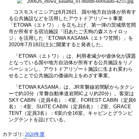
コスモスイニシアは
6
月
26
日、国や地方自治体が所有す
る公共施設などを活用したアウトドアリゾート事業
「
ETOWA
（エトワ）」を立ち上げ、第一弾の茨城県笠間
市が所有する宿泊施設「旧あたご天狗の森スカイロッ
ジ」を活用した「
ETOWA KASAMA
（エトワ笠間）」を
2020
年
7
月
18
日
(
土
)
に開業すると発表した。
「
ETOWA
（エトワ）」は、利用者減少や遊休化が課題
となっている国や地方自治体が所有する公共施設をリノ
ベーションし、アウトドアリゾート施設に生まれ変わら
せることで公共施設の価値向上をめざす事業。
「
ETOWA KASAMA
」は、
JR
常磐線岩間駅からタクシ
ーで約
10
分（常磐自動車道岩間
IC
より約
20
分）。客室は
SKY CABIN
（定員
4
名）：
4
室、
FOREST CABIN
（定員
6
名）：
4
室、
SUITE CABIN
（定員
6
名）：
2
室、
GRACE
TENT
（定員
3
名）：
6
室の全
16
室。キャビンとグランピ
ングテントを設けている。
カテゴリ:
2020年度