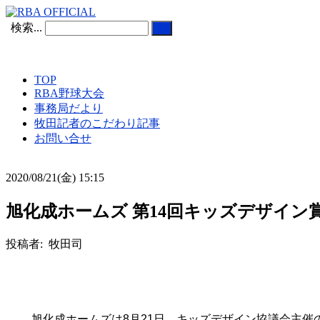
検索...
TOP
RBA野球大会
事務局だより
牧田記者のこだわり記事
お問い合せ
2020/08/21(金) 15:15
旭化成ホームズ 第14回キッズデザイン賞に
投稿者: 牧田司
旭化成ホームズは
8
月
21
日、キッズデザイン協議会主催