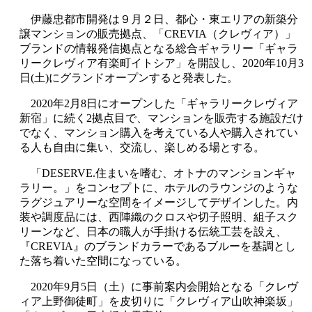
伊藤忠都市開発は９月２日、都心・東エリアの新築分
譲マンションの販売拠点、「CREVIA（クレヴィア）」
ブランドの情報発信拠点となる総合ギャラリー「ギャラ
リークレヴィア有楽町イトシア」を開設し、2020年10月3
日(土)にグランドオープンすると発表した。
2020年2月8日にオープンした「ギャラリークレヴィア
新宿」に続く2拠点目で、マンションを販売する施設だけ
でなく、マンション購入を考えている人や購入されてい
る人も自由に集い、交流し、楽しめる場とする。
「DESERVE.住まいを嗜む、オトナのマンションギャ
ラリー。」をコンセプトに、ホテルのラウンジのような
ラグジュアリーな空間をイメージしてデザインした。内
装や調度品には、西陣織のクロスや切子照明、組子スク
リーンなど、日本の職人が手掛ける伝統工芸を設え、
『CREVIA』のブランドカラーであるブルーを基調とし
た落ち着いた空間になっている。
2020年9月5日（土）に事前案内会開始となる「クレヴ
ィア上野御徒町」を皮切りに「クレヴィア山吹神楽坂」