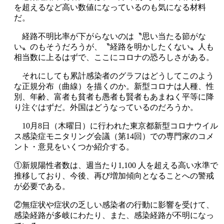
を超えるなど高い数値になっているのも気になる材料
だ。
経路不明比率が下がらないのは〝思い当たる節がな
い〟のもそうだろうが、〝経路を明かしたくない〟人も
相当数に上るはずで、ここにコロナの恐ろしさがある。
それにしても累計感染者のグラフはどうしてこのよう
な正規分布（曲線）を描くのか。新型コロナは人種、性
別、年齢、富者も貧者も愚者も賢者もあまねく平等に降
り注ぐはずだ。外国はどうなっているのだろうか。
10月8日（木曜日）に行われた東京都新型コロナウイル
ス感染症モニタリング会議（第14回）での専門家のコメ
ント・意見をいくつか紹介する。
①新規陽性者数は、週当たり1,100 人を超える高い水準で
推移しており、今後、再び増加傾向となることへの警戒
が必要である。
②無症状や症状の乏しい感染者の行動に影響を受けて、
感染経路が多岐にわたり、また、感染経路が不明になっ