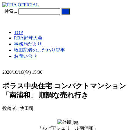
検索...
TOP
RBA野球大会
事務局だより
牧田記者のこだわり記事
お問い合せ
2020/10/16(金) 15:30
ポラス中央住宅 コンパクトマンション
「南浦和」 順調な売れ行き
投稿者: 牧田司
「ルピアシェリール南浦和」