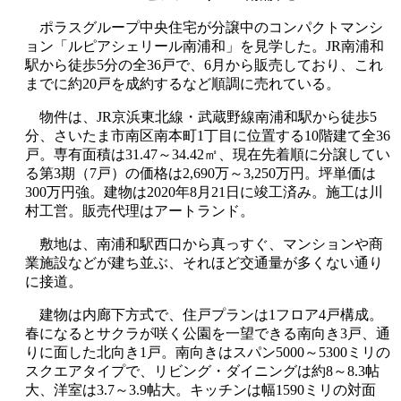
ポラスグループ中央住宅が分譲中のコンパクトマンシ
ョン「ルピアシェリール南浦和」を見学した。JR南浦和
駅から徒歩5分の全36戸で、6月から販売しており、これ
までに約20戸を成約するなど順調に売れている。
物件は、JR京浜東北線・武蔵野線南浦和駅から徒歩5
分、さいたま市南区南本町1丁目に位置する10階建て全36
戸。専有面積は31.47～34.42㎡、現在先着順に分譲してい
る第3期（7戸）の価格は2,690万～3,250万円。坪単価は
300万円強。建物は2020年8月21日に竣工済み。施工は川
村工営。販売代理はアートランド。
敷地は、南浦和駅西口から真っすぐ、マンションや商
業施設などが建ち並ぶ、それほど交通量が多くない通り
に接道。
建物は内廊下方式で、住戸プランは1フロア4戸構成。
春になるとサクラが咲く公園を一望できる南向き3戸、通
りに面した北向き1戸。南向きはスパン5000～5300ミリの
スクエアタイプで、リビング・ダイニングは約8～8.3帖
大、洋室は3.7～3.9帖大。キッチンは幅1590ミリの対面