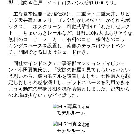
型。北向き住戸（31㎡）はスパンが約10,000ミリ。
主な基本性能・設備仕様は、二重床・二重天井、リビ
ング天井高2400ミリ、ゴミ分別がしやすい「かくれんボ
ックス」、ホスクリーン、可動式壁掛け「わたしセレク
ト」、ちょいおきレールなど。1階に10帖大はありそうな
無料のコーヒーメーカー、有料のコピー機付きのコワー
キングスぺースを設置し、南側のテラスはウッドベン
チ、開閉できる日よけシェード付き。
同社マインドスクェア事業部マンションディビジョ
ン・小田夏帆氏は、「実際の部屋を見てもらいたいとい
う思いから、棟内モデルを設置しました。女性購入を想
定しおしゃれ感を演出し、デッドスペースを利用できる
よう可動式の壁掛け棚を標準装備としました。都内から
の来場は少ない」などと話した。
モデルルーム
モデルルーム