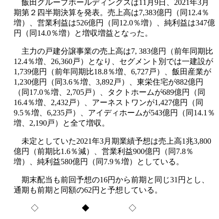
飯田グループホールディングスは11月9日、2021年3月
期第２四半期決算を発表。売上高は7,383億円（同12.4％
増）、営業利益は526億円（同12.0％増）、純利益は347億
円（同14.0％増）と増収増益となった。
主力の戸建分譲事業の売上高は7, 383億円（前年同期比
12.4％増、26,360戸）となり、セグメント別では一建設が
1,739億円（前年同期比18.8％増、6,727戸）、飯田産業が
1,230億円（同3.6％増、3,892戸）、東栄住宅が882億円
（同17.0％増、2,705戸）、タクトホームが689億円（同
16.4％増、2,432戸）、アーネストワンが1,427億円（同
9.5％増、6,235戸）、アイディホームが543億円（同14.1％
増、2,190戸）と全て増収。
未定としていた2021年3月期業績予想は売上高1兆3,800
億円（前期比1.6％減）、営業利益900億円（同7.8％
増）、純利益580億円（同7.9％増）としている。
期末配当も前回予想の16円から前期と同じ31円とし、
通期も前期と同額の62円と予想している。
◇ ◆ ◇