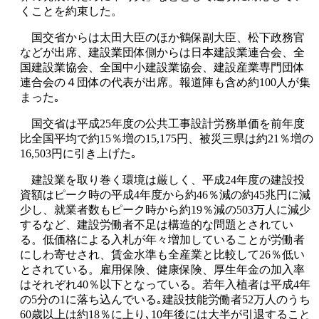
くことを約束した。
国交省からは太田大臣のほか鶴保副大臣、松下政務官
などが出席、建設業団体側からは日本建設業連合会、全
国建設業協会、全国中小建設業協会、建設産業専門団体
連合会の４団体の代表が出席。報道陣も含め約100人が集
まった｡
国交省は平成25年度の公共工事設計労務単価を前年度
比全国平均で約15％増の15,175円、被災三県は約21％増の
16,503円に引き上げた｡
建設業を取り巻く環境は厳しく、平成24年度の建設投
資額はピーク時の平成4年度から約46％減の約45兆円に減
少し、就業者数もピーク時から約19％減の503万人に減少
するなど、建設労働者不足は構造的な問題とされてい
る。低価格による入札が年々増加していることが労働者
にしわ寄せされ、賃金水準も全産業と比較して26％低い
とされている。雇用保険、健康保険、厚生年金の加入率
はそれぞれ40％以下となっている。若年入植者は平成4年
の5分の1に落ち込んでいる｡建設技能労働者52万人のうち
60歳以上は約18％に上り､10年後には大半が引退すること