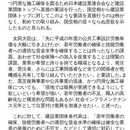
つ円滑な施工確保を図るため日本建設業連合会など建設
業団体トップへ直接の要請を行った。国交相から建設業
団体トップに対してこのような要請を直接行うのは例が
なく、初めての取り組み。国交相の並々ならぬ意欲を示
したものと見られる｡
太田大臣は、「先に平成25年度の公共工事設計労務単
価を大幅に引き上げたが、若年労働者の確保と技能労働
者への適切な賃金水準を確保することは待ったなしの課
題。あわせて社会保険への加入を促進することは喫緊の
課題。業界が希望と誇りを持てる職場となるよう、発注
者、受注者、さらには工事関係者など全ての関係者が危
機感を共有して取り組んでいただきたい」と要請した｡ま
た、震災復興事業や公共事業の迅速、かつ円滑な施工確
保についても、「現地では復興が実感できるようにして
欲しいという希望が強い。若年労働者の不足、職人の高
齢化など構造的な問題もあるが､社会インフラメンテナン
ス元年として位置付け復興を加速させたい」と述べた｡
これに対して、建設業団体各代表は、「若年労働者の
確保、技能労働者への適切な賃金水準の確保は健全な業
界の発展のために不可欠」などとして適切に対応してい