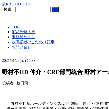
検索...
TOP
RBA野球大会
事務局だより
牧田記者のこだわり記事
お問い合せ
2021/01/29(金) 15:33
野村不HD 仲介・CRE部門統合 野村
投稿者: 牧田司
野村不動産ホールディングスは1月29日、仲介・CRE部
テール事業（住宅流通事業・新築受託販売事業・保険代理