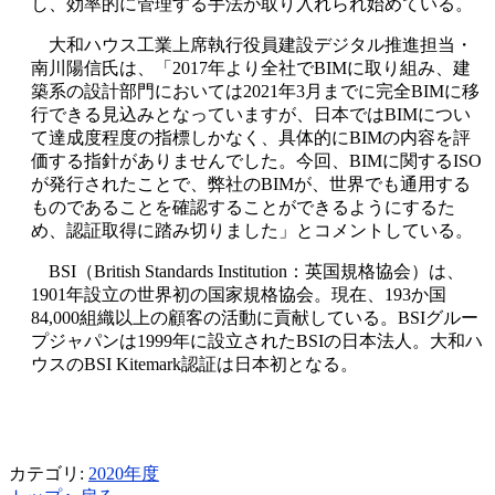
し、効率的に管理する手法が取り入れられ始めている。
大和ハウス工業上席執行役員建設デジタル推進担当・
南川陽信氏は、「2017年より全社でBIMに取り組み、建
築系の設計部門においては2021年3月までに完全BIMに移
行できる見込みとなっていますが、日本ではBIMについ
て達成度程度の指標しかなく、具体的にBIMの内容を評
価する指針がありませんでした。今回、BIMに関するISO
が発行されたことで、弊社のBIMが、世界でも通用する
ものであることを確認することができるようにするた
め、認証取得に踏み切りました」とコメントしている。
BSI（British Standards Institution：英国規格協会）は、
1901年設立の世界初の国家規格協会。現在、193か国
84,000組織以上の顧客の活動に貢献している。BSIグルー
プジャパンは1999年に設立されたBSIの日本法人。大和ハ
ウスのBSI Kitemark認証は日本初となる。
カテゴリ:
2020年度