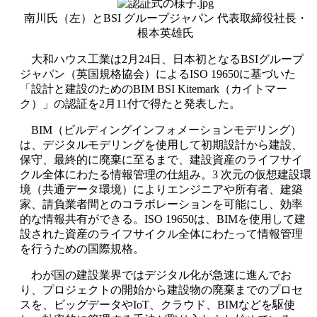
南川氏（左）とBSI グループジャパン 代表取締役社長・
根本英雄氏
大和ハウス工業は2月24日、日本初となるBSIグループ
ジャパン（英国規格協会）によるISO 19650に基づいた
「設計と建設のためのBIM BSI Kitemark（カイトマー
ク）」の認証を2月11付で得たと発表した。
BIM（ビルディングインフォメーションモデリング）
は、デジタルモデリングを使用して初期設計から建設、
保守、最終的に廃棄に至るまで、建設資産のライフサイ
クル全体にわたる情報管理の仕組み。3 次元の仮想建設環
境（共通データ環境）によりエンジニアや所有者、建築
家、請負業者間とのコラボレーションを可能にし、効率
的な情報共有ができる。ISO 19650は、BIMを使用して建
設された資産のライフサイクル全体にわたって情報管理
を行うための国際規格。
わが国の建設業界ではデジタル化が急速に進んでお
り、プロジェクトの開始から建設物の廃棄までのプロセ
スを、ビッグデータやIoT、クラウド、BIMなどを駆使